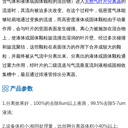
含气体和液体或固体颗粒的混合物）进入
天然气叶片分离器
的
流道时，其流向被迫多次改变。在这个过程中，低密度气体能
够轻易地通过变换的流道，而高密度液体或固体颗粒由于动量
作用，会与叶片的坚固表面发生碰撞。离心力被施加在混合物
上，使液体或固体颗粒旋流撞击湿润的叶片壁。经过多次碰撞
和旋流聚结，这些颗粒在表面张力的作用下合并成较大的颗
粒，并最终被从气流中分离出来。分离出的液体或固体颗粒通
过重力作用，经叶片的二级流道与气流垂直流到液相或固相收
集槽中，最后通过排液管排出分离器。
产品参数
1.分离效果好，100%的去除8um以上液滴，99.5%去除5-7um
液滴;
2.设备体积小;相同处理量，比丝网分离器体积小40%以上;