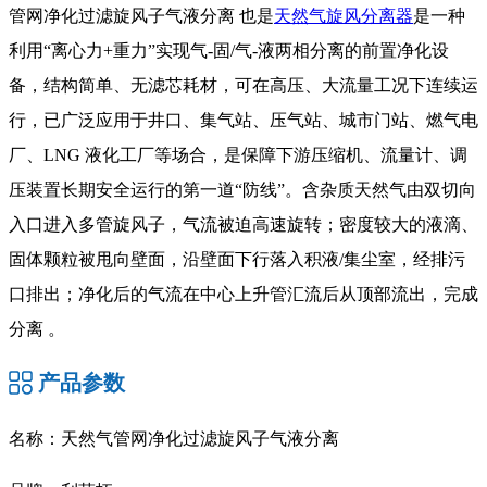
管网净化过滤旋风子气液分离 也是
天然气旋风分离器
是一种
利用“离心力+重力”实现气-固/气-液两相分离的前置净化设
备，结构简单、无滤芯耗材，可在高压、大流量工况下连续运
行，已广泛应用于井口、集气站、压气站、城市门站、燃气电
厂、LNG 液化工厂等场合，是保障下游压缩机、流量计、调
压装置长期安全运行的第一道“防线”。含杂质天然气由双切向
入口进入多管旋风子，气流被迫高速旋转；密度较大的液滴、
固体颗粒被甩向壁面，沿壁面下行落入积液/集尘室，经排污
口排出；净化后的气流在中心上升管汇流后从顶部流出，完成
分离 。
产品参数
名称：天然气管网净化过滤旋风子气液分离