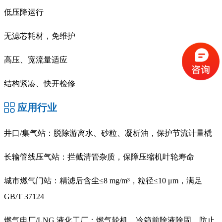
低压降运行
无滤芯耗材，免维护
高压、宽流量适应
结构紧凑、快开检修
应用行业
井口/集气站：脱除游离水、砂粒、凝析油，保护节流计量橇
长输管线压气站：拦截清管杂质，保障压缩机叶轮寿命
城市燃气门站：精滤后含尘≤8 mg/m³，粒径≤10 μm，满足
GB/T 37124
燃气电厂/LNG 液化工厂：燃气轮机、冷箱前除液除固，防止