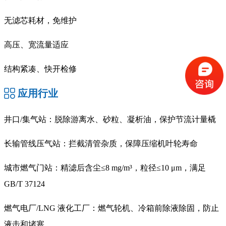
无滤芯耗材，免维护
高压、宽流量适应
结构紧凑、快开检修
应用行业
井口/集气站：脱除游离水、砂粒、凝析油，保护节流计量橇
长输管线压气站：拦截清管杂质，保障压缩机叶轮寿命
城市燃气门站：精滤后含尘≤8 mg/m³，粒径≤10 μm，满足
GB/T 37124
燃气电厂/LNG 液化工厂：燃气轮机、冷箱前除液除固，防止
液击和堵塞