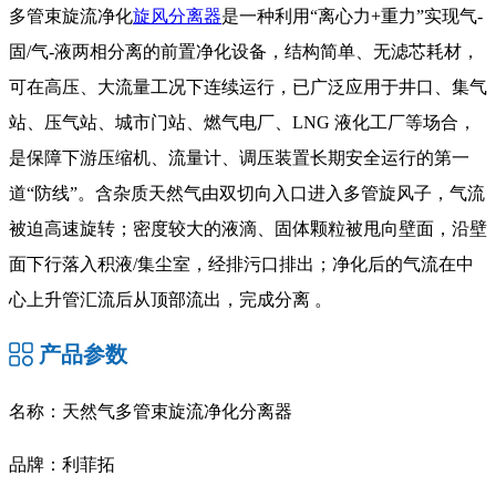
多管束旋流净化
旋风分离器
是一种利用“离心力+重力”实现气-
固/气-液两相分离的前置净化设备，结构简单、无滤芯耗材，
可在高压、大流量工况下连续运行，已广泛应用于井口、集气
站、压气站、城市门站、燃气电厂、LNG 液化工厂等场合，
是保障下游压缩机、流量计、调压装置长期安全运行的第一
道“防线”。含杂质天然气由双切向入口进入多管旋风子，气流
被迫高速旋转；密度较大的液滴、固体颗粒被甩向壁面，沿壁
面下行落入积液/集尘室，经排污口排出；净化后的气流在中
心上升管汇流后从顶部流出，完成分离 。
产品参数
名称：天然气多管束旋流净化分离器
品牌：利菲拓