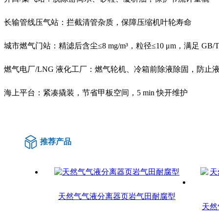
长输管线压气站：拦截清管杂质，保障压缩机叶轮寿命
城市燃气门站：精滤后含尘≤8 mg/m³，粒径≤10 μm，满足 GB/T 3
燃气电厂/LNG 液化工厂：燃气轮机、冷箱前除液除固，防止
海上平台：紧凑撬装，节省甲板空间，5 min 快开维护
推荐产品
天然气气液分离器页岩气田耐腐型
天然