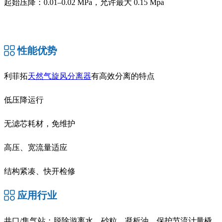
起始压降：0.01–0.02 MPa，允许最大 0.15 Mpa
性能优势
利菲拓
天然气旋风分离器
有高效分离的特点
低压降运行
无滤芯耗材，免维护
高压、宽流量适应
结构紧凑、快开检修
应用行业
井口/集气站：脱除游离水、砂粒、凝析油，保护节流计量橇