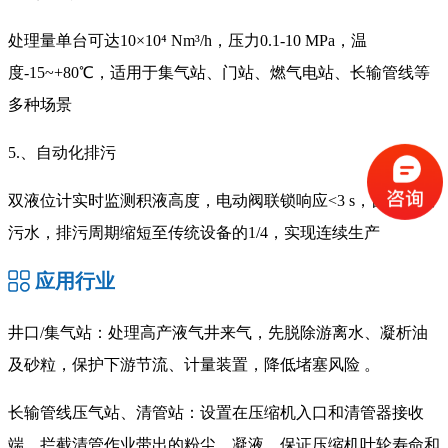
处理量单台可达10×10⁴ Nm³/h，压力0.1-10 MPa，温
度-15~+80℃，适用于集气站、门站、燃气电站、长输管线等
多种场景
5.、自动化排污
双液位计实时监测积液高度，电动阀联锁响应<3 s，自动排放
污水，排污周期缩短至传统设备的1/4，实现连续生产
应用行业
井口/集气站：处理高产液气井来气，先脱除游离水、凝析油
及砂粒，保护下游节流、计量装置，降低堵塞风险 。
长输管线压气站、清管站：设置在压缩机入口和清管器接收
端，拦截清管作业带出的粉尘、凝液，保证压缩机叶轮寿命和