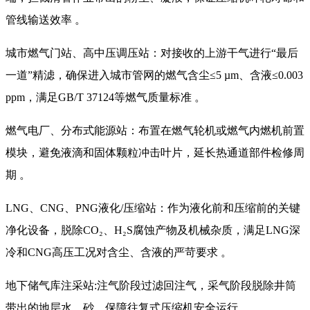
管线输送效率 。
城市燃气门站、高中压调压站：对接收的上游干气进行“最后
一道”精滤，确保进入城市管网的燃气含尘≤5 µm、含液≤0.003
ppm，满足GB/T 37124等燃气质量标准 。
燃气电厂、分布式能源站：布置在燃气轮机或燃气内燃机前置
模块，避免液滴和固体颗粒冲击叶片，延长热通道部件检修周
期 。
LNG、CNG、PNG液化/压缩站：作为液化前和压缩前的关键
净化设备，脱除CO₂、H₂S腐蚀产物及机械杂质，满足LNG深
冷和CNG高压工况对含尘、含液的严苛要求 。
地下储气库注采站:注气阶段过滤回注气，采气阶段脱除井筒
带出的地层水、砂，保障往复式压缩机安全运行 。