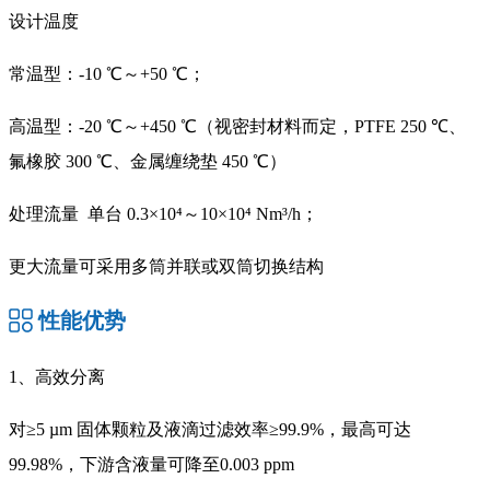
设计温度
常温型：-10 ℃～+50 ℃；
高温型：-20 ℃～+450 ℃（视密封材料而定，PTFE 250 ℃、
氟橡胶 300 ℃、金属缠绕垫 450 ℃）
处理流量 单台 0.3×10⁴～10×10⁴ Nm³/h；
更大流量可采用多筒并联或双筒切换结构
性能优势
1、高效分离
对≥5 µm 固体颗粒及液滴过滤效率≥99.9%，最高可达
99.98%，下游含液量可降至0.003 ppm