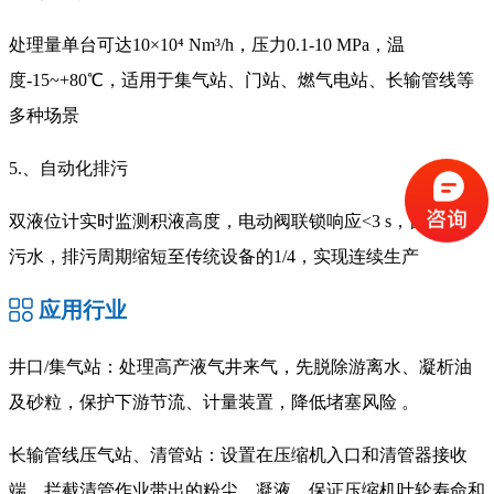
处理量单台可达10×10⁴ Nm³/h，压力0.1-10 MPa，温
度-15~+80℃，适用于集气站、门站、燃气电站、长输管线等
多种场景
5.、自动化排污
双液位计实时监测积液高度，电动阀联锁响应<3 s，自动排放
污水，排污周期缩短至传统设备的1/4，实现连续生产
应用行业
井口/集气站：处理高产液气井来气，先脱除游离水、凝析油
及砂粒，保护下游节流、计量装置，降低堵塞风险 。
长输管线压气站、清管站：设置在压缩机入口和清管器接收
端，拦截清管作业带出的粉尘、凝液，保证压缩机叶轮寿命和