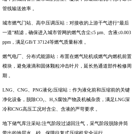
管线输送效率 。
城市燃气门站、高中压调压站：对接收的上游干气进行“最后
一道”精滤，确保进入城市管网的燃气含尘≤5 µm、含液≤0.003
ppm，满足GB/T 37124等燃气质量标准 。
燃气电厂、分布式能源站：布置在燃气轮机或燃气内燃机前置
模块，避免液滴和固体颗粒冲击叶片，延长热通道部件检修周
期 。
LNG、CNG、PNG液化/压缩站：作为液化前和压缩前的关键
净化设备，脱除CO₂、H₂S腐蚀产物及机械杂质，满足LNG深
冷和CNG高压工况对含尘、含液的严苛要求 。
地下储气库注采站:注气阶段过滤回注气，采气阶段脱除井筒
带出的地层水、砂，保障往复式压缩机安全运行 。