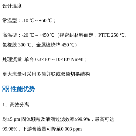
设计温度
常温型：-10 ℃～+50 ℃；
高温型：-20 ℃～+450 ℃（视密封材料而定，PTFE 250 ℃、
氟橡胶 300 ℃、金属缠绕垫 450 ℃）
处理流量 单台 0.3×10⁴～10×10⁴ Nm³/h；
更大流量可采用多筒并联或双筒切换结构
性能优势
1、高效分离
对≥5 µm 固体颗粒及液滴过滤效率≥99.9%，最高可达
99.98%，下游含液量可降至0.003 ppm