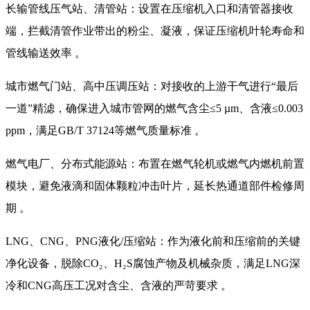
长输管线压气站、清管站：设置在压缩机入口和清管器接收
端，拦截清管作业带出的粉尘、凝液，保证压缩机叶轮寿命和
管线输送效率 。
城市燃气门站、高中压调压站：对接收的上游干气进行“最后
一道”精滤，确保进入城市管网的燃气含尘≤5 µm、含液≤0.003
ppm，满足GB/T 37124等燃气质量标准 。
燃气电厂、分布式能源站：布置在燃气轮机或燃气内燃机前置
模块，避免液滴和固体颗粒冲击叶片，延长热通道部件检修周
期 。
LNG、CNG、PNG液化/压缩站：作为液化前和压缩前的关键
净化设备，脱除CO₂、H₂S腐蚀产物及机械杂质，满足LNG深
冷和CNG高压工况对含尘、含液的严苛要求 。