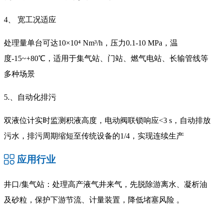
4、 宽工况适应
处理量单台可达10×10⁴ Nm³/h，压力0.1-10 MPa，温
度-15~+80℃，适用于集气站、门站、燃气电站、长输管线等
多种场景
5.、自动化排污
双液位计实时监测积液高度，电动阀联锁响应<3 s，自动排放
污水，排污周期缩短至传统设备的1/4，实现连续生产
应用行业
井口/集气站：处理高产液气井来气，先脱除游离水、凝析油
及砂粒，保护下游节流、计量装置，降低堵塞风险 。