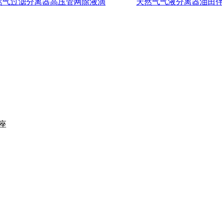
然气过滤分离器高压管网除液滴
天然气气液分离器油田
座