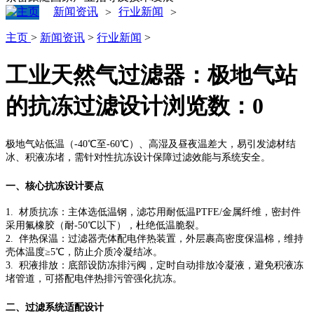
新闻资讯
行业新闻
>
>
主页
>
新闻资讯
>
行业新闻
>
工业天然气过滤器：极地气站
的抗冻过滤设计
浏览数：
0
极地气站低温（-40℃至-60℃）、高湿及昼夜温差大，易引发滤材结
冰、积液冻堵，需针对性抗冻设计保障过滤效能与系统安全。
一、核心抗冻设计要点
1. 材质抗冻：主体选低温钢，滤芯用耐低温PTFE/金属纤维，密封件
采用氟橡胶（耐-50℃以下），杜绝低温脆裂。
2. 伴热保温：过滤器壳体配电伴热装置，外层裹高密度保温棉，维持
壳体温度≥5℃，防止介质冷凝结冰。
3. 积液排放：底部设防冻排污阀，定时自动排放冷凝液，避免积液冻
堵管道，可搭配电伴热排污管强化抗冻。
二、过滤系统适配设计