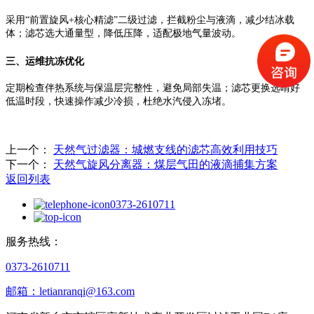
采用“前置旋风+核心精滤”二级过滤，拦截粉尘与液滴，减少结冰载
体；滤芯选大通量型，降低压降，适配极地气量波动。
三、运维抗冻优化
定期检查伴热系统与保温层完整性，避免局部失温；滤芯更换选晴好
低温时段，快速操作减少冷损，杜绝水汽侵入冻堵。
上一个：
天然气过滤器：城燃支线的滤芯高效利用技巧
下一个：
天然气旋风分离器：煤层气田的液滴捕集方案
返回列表
0373-2610711
服务热线：
0373-2610711
邮箱：letianranqi@163.com