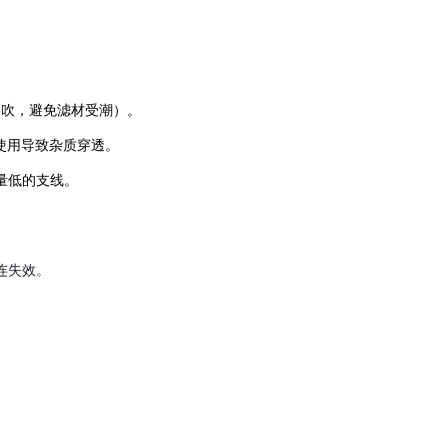
气反吹，避免滤材受潮）。
期使用导致杂质穿透。
量低的支线。
连失效。