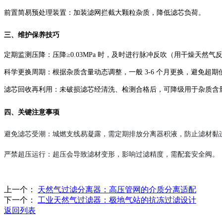
前置简易预处理装置：加装滤网拦截大颗粒杂质，降低滤芯负荷。
三、维护保养技巧
定期监测压降：压降≥0.03MPa 时，及时进行脉冲反吹（用干燥天然
科学更换周期：根据杂质含量动态调整，一般 3-6 个月更换，避免超
滤芯回收再利用：未破损滤芯经清洗、检测合格后，可降级用于杂质含
四、关键注意事项
避免滤芯受潮：城燃支线易凝露，需定期排放分离器积液，防止滤材黏
严禁超压运行：超压会导致滤材变形，影响过滤精度，需配套安全阀。
上一个：
天然气过滤分离器：高压管网的介质分离适配
下一个：
工业天然气过滤器：极地气站的抗冻过滤设计
返回列表