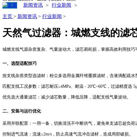
新闻资讯
行业新闻
>
>
主页
>
新闻资讯
>
行业新闻
>
天然气过滤器：城燃支线的滤
城燃支线气源杂质复杂、气量波动大，滤芯易耗损，掌握高效利用技巧
一、选型适配技巧
按支线杂质类型选滤材：粉尘多选用金属纤维覆膜滤材，含液滴配疏水
匹配支线工况参数：滤芯耐压≥4MPa、耐温 - 20℃~60℃，过滤精度选 
优先选大通量滤芯：减少滤芯数量，降低压降，适配支线气量波动。
二、安装与运行优化
采用并联配置：一用一备，切换清洗不中断供气，避免单支滤芯超负荷
控制进气流速：流速≤2m/s，防止高速气流冲击滤材，造成局部破损。