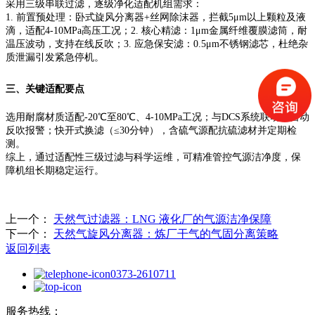
采用三级串联过滤，逐级净化适配机组需求：
1. 前置预处理：卧式旋风分离器+丝网除沫器，拦截5μm以上颗粒及液
滴，适配4-10MPa高压工况；2. 核心精滤：1μm金属纤维覆膜滤筒，耐
温压波动，支持在线反吹；3. 应急保安滤：0.5μm不锈钢滤芯，杜绝杂
质泄漏引发紧急停机。
三、关键适配要点
选用耐腐材质适配-20℃至80℃、4-10MPa工况；与DCS系统联动，自动
反吹报警；快开式换滤（≤30分钟），含硫气源配抗硫滤材并定期检
测。
综上，通过适配性三级过滤与科学运维，可精准管控气源洁净度，保
障机组长期稳定运行。
上一个：
天然气过滤器：LNG 液化厂的气源洁净保障
下一个：
天然气旋风分离器：炼厂干气的气固分离策略
返回列表
0373-2610711
服务热线：