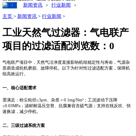
新闻资讯
行业新闻
>
>
主页
>
新闻资讯
>
行业新闻
>
工业天然气过滤器：气电联产
项目的过滤适配
浏览数：
0
气电联产项目中，天然气洁净度直接影响机组稳定性与寿命，气源杂
质易造成轮机磨损、故障停机。以下为针对性过滤适配方案，保障机
组高效运行。
一、核心适配需求
需满足：粉尘粒径≤3μm、杂质＜0.1mg/Nm³；工况波动下压降
≤0.03MPa；滤材耐温压交替、抗腐兼容含硫气源；支持在线反吹、快
速换滤，减少停机。
二、三级过滤系统方案