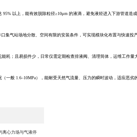
95% 以上，能有效脱除粒径≥10μm 的液滴，避免液烃进入下游管道造
合井口集气站场地分散、空间有限的安装条件，可实现模块化布置与快速投
无能耗；且易损件少，日常仅需定期检查排液阀、清理筒体，运维工作量
一般 1.6–10MPa），能耐受天然气流量、压力的瞬时波动，适应恶劣
的离心力场与气液停