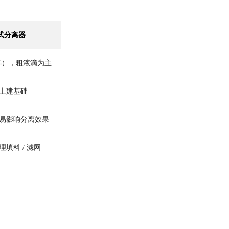
式分离器
5%），粗液滴为主
土建基础
易影响分离效果
填料 / 滤网