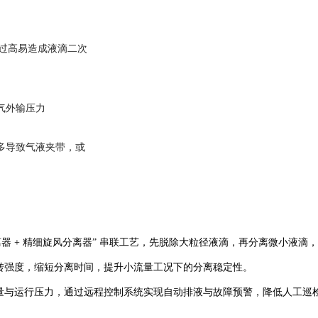
足，过高易造成液滴二次
然气外输压力
多导致气液夹带，或
 + 精细旋风分离器” 串联工艺，先脱除大粒径液滴，再分离微小液滴，分
转强度，缩短分离时间，提升小流量工况下的分离稳定性。
量与运行压力，通过远程控制系统实现自动排液与故障预警，降低人工巡