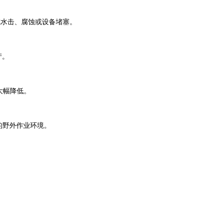
成水击、腐蚀或设备堵塞。
产。
大幅降低。
的野外作业环境。