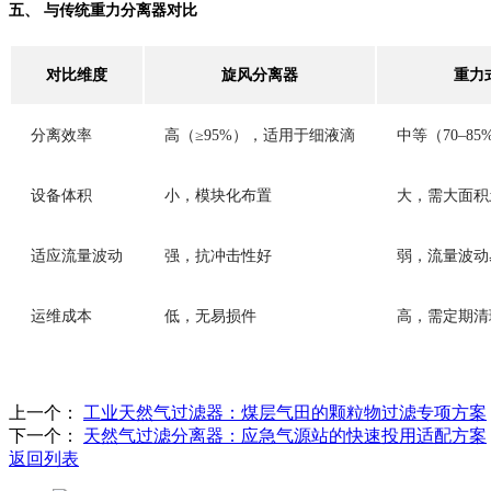
五、 与传统重力分离器对比
对比维度
旋风分离器
重力
分离效率
高（≥95%），适用于细液滴
中等（70–8
设备体积
小，模块化布置
大，需大面积
适应流量波动
强，抗冲击性好
弱，流量波动
运维成本
低，无易损件
高，需定期清理
上一个：
工业天然气过滤器：煤层气田的颗粒物过滤专项方案
下一个：
天然气过滤分离器：应急气源站的快速投用适配方案
返回列表