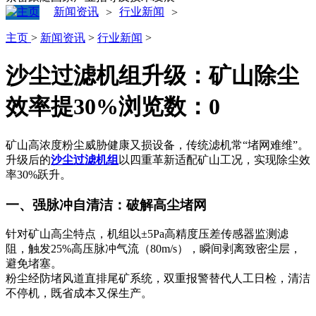
新闻资讯
行业新闻
>
>
主页
>
新闻资讯
>
行业新闻
>
沙尘过滤机组升级：矿山除尘
效率提30%
浏览数：
0
矿山高浓度粉尘威胁健康又损设备，传统滤机常“堵网难维”。
升级后的
沙尘过滤机组
以四重革新适配矿山工况，实现除尘效
率30%跃升。
一、强脉冲自清洁：破解高尘堵网
针对矿山高尘特点，机组以±5Pa高精度压差传感器监测滤
阻，触发25%高压脉冲气流（80m/s），瞬间剥离致密尘层，
避免堵塞。
粉尘经防堵风道直排尾矿系统，双重报警替代人工日检，清洁
不停机，既省成本又保生产。