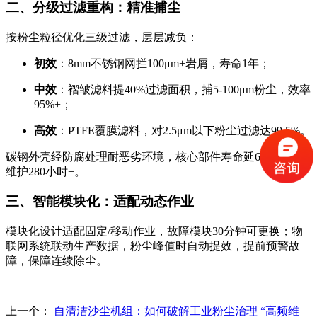
二、分级过滤重构：精准捕尘
按粉尘粒径优化三级过滤，层层减负：
初效
：8mm不锈钢网拦100μm+岩屑，寿命1年；
中效
：褶皱滤料提40%过滤面积，捕5-100μm粉尘，效率
95%+；
高效
：PTFE覆膜滤料，对2.5μm以下粉尘过滤达99.5%。
碳钢外壳经防腐处理耐恶劣环境，核心部件寿命延6倍，年省
维护280小时+。
三、智能模块化：适配动态作业
模块化设计适配固定/移动作业，故障模块30分钟可更换；物
联网系统联动生产数据，粉尘峰值时自动提效，提前预警故
障，保障连续除尘。
上一个：
自清洁沙尘机组：如何破解工业粉尘治理 “高频维