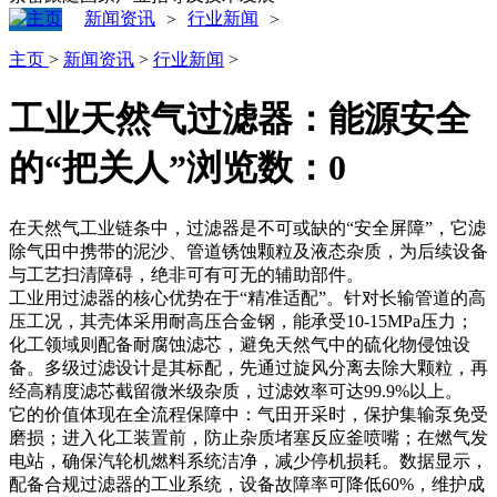
新闻资讯
行业新闻
>
>
主页
>
新闻资讯
>
行业新闻
>
工业天然气过滤器：能源安全
的“把关人”
浏览数：
0
在天然气工业链条中，过滤器是不可或缺的“安全屏障”，它滤
除气田中携带的泥沙、管道锈蚀颗粒及液态杂质，为后续设备
与工艺扫清障碍，绝非可有可无的辅助部件。
工业用过滤器的核心优势在于“精准适配”。针对长输管道的高
压工况，其壳体采用耐高压合金钢，能承受10-15MPa压力；
化工领域则配备耐腐蚀滤芯，避免天然气中的硫化物侵蚀设
备。多级过滤设计是其标配，先通过旋风分离去除大颗粒，再
经高精度滤芯截留微米级杂质，过滤效率可达99.9%以上。
它的价值体现在全流程保障中：气田开采时，保护集输泵免受
磨损；进入化工装置前，防止杂质堵塞反应釜喷嘴；在燃气发
电站，确保汽轮机燃料系统洁净，减少停机损耗。数据显示，
配备合规过滤器的工业系统，设备故障率可降低60%，维护成