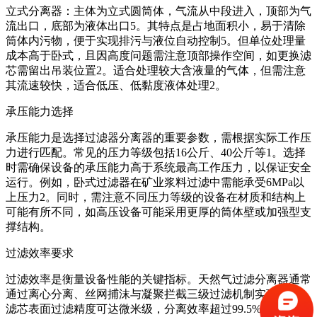
‌立式分离器‌：主体为立式圆筒体，气流从中段进入，顶部为气
流出口，底部为液体出口‌5。其特点是占地面积小，易于清除
筒体内污物，便于实现排污与液位自动控制‌5。但单位处理量
成本高于卧式，且因高度问题需注意顶部操作空间，如更换滤
芯需留出吊装位置‌2。适合处理较大含液量的气体，但需注意
其流速较快，适合低压、低黏度液体处理‌2。
承压能力选择
承压能力是选择过滤器分离器的重要参数，需根据实际工作压
力进行匹配。常见的压力等级包括16公斤、40公斤等‌1。选择
时需确保设备的承压能力高于系统最高工作压力，以保证安全
运行。例如，卧式过滤器在矿业浆料过滤中需能承受6MPa以
上压力‌2。同时，需注意不同压力等级的设备在材质和结构上
可能有所不同，如高压设备可能采用更厚的筒体壁或加强型支
撑结构。
过滤效率要求
过滤效率是衡量设备性能的关键指标。天然气过滤分离器通常
通过离心分离、丝网捕沫与凝聚拦截三级过滤机制实现净化，
滤芯表面过滤精度可达微米级，分离效率超过99.5%‌3。在选