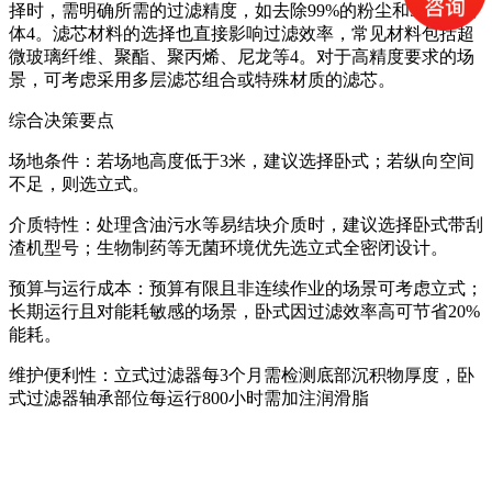
择时，需明确所需的过滤精度，如去除99%的粉尘和97%的液
体‌4。滤芯材料的选择也直接影响过滤效率，常见材料包括超
微玻璃纤维、聚酯、聚丙烯、尼龙等‌4。对于高精度要求的场
景，可考虑采用多层滤芯组合或特殊材质的滤芯。
综合决策要点
‌场地条件‌：若场地高度低于3米，建议选择卧式；若纵向空间
不足，则选立式‌。
‌介质特性‌：处理含油污水等易结块介质时，建议选择卧式带刮
渣机型号；生物制药等无菌环境优先选立式全密闭设计‌。
‌预算与运行成本‌：预算有限且非连续作业的场景可考虑立式；
长期运行且对能耗敏感的场景，卧式因过滤效率高可节省20%
能耗‌。
‌维护便利性‌：立式过滤器每3个月需检测底部沉积物厚度，卧
式过滤器轴承部位每运行800小时需加注润滑脂‌