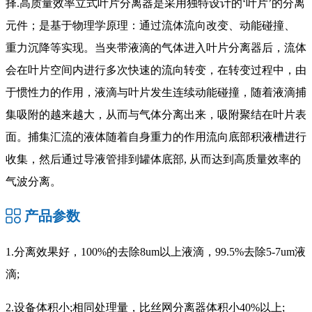
择.高质量效率立式叶片分离器是采用独特设计的‘叶片’的分离
元件；是基于物理学原理：通过流体流向改变、动能碰撞、
重力沉降等实现。当夹带液滴的气体进入叶片分离器后，流体
会在叶片空间内进行多次快速的流向转变，在转变过程中，由
于惯性力的作用，液滴与叶片发生连续动能碰撞，随着液滴捕
集吸附的越来越大，从而与气体分离出来，吸附聚结在叶片表
面。捕集汇流的液体随着自身重力的作用流向底部积液槽进行
收集，然后通过导液管排到罐体底部, 从而达到高质量效率的
气波分离。
产品参数
1.分离效果好，100%的去除8um以上液滴，99.5%去除5-7um液
滴;
2.设备体积小;相同处理量，比丝网分离器体积小40%以上;