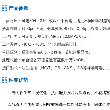
产品参数
主体材质：可选304、316L或双相不锈钢，满足不同耐腐蚀需
分离精度：对≥3μm液滴，分离效率≥97%；对≥5μm液滴，效率
工作压力：可定制，覆盖1.6MPa至10.0MPa及以上。
工作温度：-40℃ ~ +80℃（可选耐高温设计）。
单级压降：通常控制在0.5 ~ 2 kPa，节能效果显著。
处理气量：单台设备可覆盖数百至数十万Nm³/h。
接口形式：法兰连接（HG/T、GB、ANSI、JIS等标准可选）
性能优势
专为伴生气工况优化，抗污能力强叶片流道宽、不易堵塞
气液固同步分离，回收效率高一次性脱除液滴、固体杂质