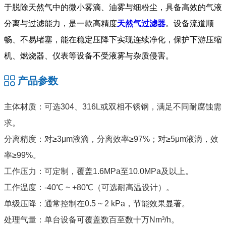
于脱除天然气中的微小雾滴、油雾与细粉尘，具备高效的气液
分离与过滤能力，是一款高精度
天然气过滤器
。设备流道顺
畅、不易堵塞，能在稳定压降下实现连续净化，保护下游压缩
机、燃烧器、仪表等设备不受液雾与杂质侵害。
产品参数
主体材质：可选304、316L或双相不锈钢，满足不同耐腐蚀需
求。
分离精度：对≥3μm液滴，分离效率≥97%；对≥5μm液滴，效
率≥99%。
工作压力：可定制，覆盖1.6MPa至10.0MPa及以上。
工作温度：-40℃ ~ +80℃（可选耐高温设计）。
单级压降：通常控制在0.5 ~ 2 kPa，节能效果显著。
处理气量：单台设备可覆盖数百至数十万Nm³/h。