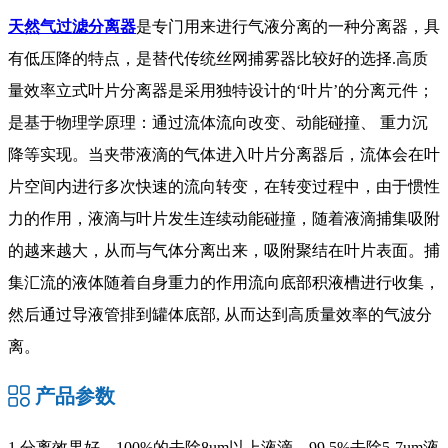
天然气过滤分离器
是专门用来进行气液分离的一种分离器，具
有低压降的特点，是替代传统丝网捕雾器比较好的选择.高质
量效率立式叶片分离器是采用独特设计的‘叶片’的分离元件；
是基于物理学原理：通过流体流向改变、动能碰撞、 重力沉
降等实现。当夹带液滴的气体进入叶片分离器后，流体会在叶
片空间内进行多次快速的流向转变，在转变过程中，由于惯性
力的作用，液滴与叶片发生连续动能碰撞，随着液滴捕集吸附
的越来越大，从而与气体分离出来，吸附聚结在叶片表面。捕
集汇流的液体随着自身重力的作用流向底部积液槽进行收集，
然后通过导液管排到罐体底部, 从而达到高质量效率的气波分
离。
产品参数
1.分离效果好，100%的去除8um以上液滴，99.5%去除5-7um液