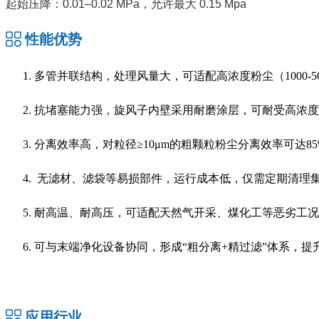
起始压降：0.01–0.02 MPa，允许最大 0.15 Mpa
性能优势
多管并联结构，处理风量大，可适配高浓度粉尘（1000-500
抗堵塞能力强，旋风子内壁采用耐磨涂层，可耐受高浓度
分离效率高，对粒径≥10μm的粗颗粒粉尘分离效率可达85
无滤材、滤袋等易损部件，运行成本低，仅需定期清理
耐高温、耐高压，可适配天然气开采、煤化工等恶劣工况
可与末端净化设备协同，形成“粗分离+精过滤”体系，提
应用行业