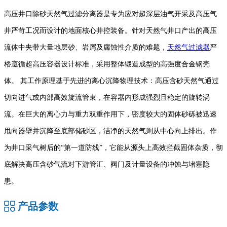
高压井口除砂天然气过滤分离器是专为应对超深层油气开采及高压气
井严苛工况而设计的地面核心井控装备。针对天然气井口产出的高压
流体中夹带大量地层砂、岩屑及腐蚀性介质的难题，
天然气过滤器
严
格遵循超高压容器设计标准，采用整体锻造成型的高强度合金钢壳
体。 其工作原理基于先进的离心沉降物理技术：高压含砂天然气通过
切向进气或内部高效旋流管束，在容器内形成强烈且稳定的旋转涡
流。在巨大的离心力与重力双重作用下，密度较大的固体砂砾被迅速
甩向器壁并沉降至底部储砂区，洁净的天然气则从中心向上排出。作
为井口采气树后的“第一道防线”，它能从源头上高效拦截固体杂质，彻
底解决高压含砂气流对下游管汇、阀门及计量设备的冲蚀与堵塞隐
患。
产品参数