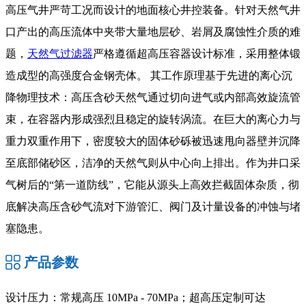
高压气井严苛工况而设计的地面核心井控装备。针对天然气井
口产出的高压流体中夹带大量地层砂、岩屑及腐蚀性介质的难
题，
天然气过滤器
严格遵循超高压容器设计标准，采用整体锻
造成型的高强度合金钢壳体。 其工作原理基于先进的离心沉
降物理技术：高压含砂天然气通过切向进气或内部高效旋流管
束，在容器内形成强烈且稳定的旋转涡流。在巨大的离心力与
重力双重作用下，密度较大的固体砂砾被迅速甩向器壁并沉降
至底部储砂区，洁净的天然气则从中心向上排出。作为井口采
气树后的“第一道防线”，它能从源头上高效拦截固体杂质，彻
底解决高压含砂气流对下游管汇、阀门及计量设备的冲蚀与堵
塞隐患。
产品参数
设计压力：常规高压 10MPa - 70MPa；超高压定制可达