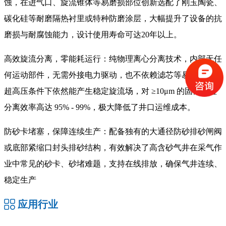
蚀，在进气口、旋流锥体等易磨损部位创新选配了刚玉陶瓷、
碳化硅等耐磨隔热衬里或特种防磨涂层，大幅提升了设备的抗
磨损与耐腐蚀能力，设计使用寿命可达20年以上。
高效旋流分离，零能耗运行
：纯物理离心分离技术，内部无任
何运动部件，无需外接电力驱动，也不依赖滤芯等易耗品。在
超高压条件下依然能产生稳定旋流场，对 ≥10μm 的固体颗粒
分离效率高达 95% - 99%，极大降低了井口运维成本。
防砂卡堵塞，保障连续生产
：配备独有的大通径防砂排砂闸阀
或底部紧缩口封头排砂结构，有效解决了高含砂气井在采气作
业中常见的砂卡、砂堵难题，支持在线排放，确保气井连续、
稳定生产
应用行业