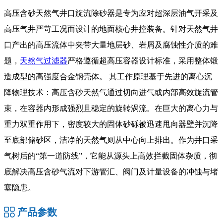
高压含砂天然气井口旋流除砂器是专为应对超深层油气开采及
高压气井严苛工况而设计的地面核心井控装备。针对天然气井
口产出的高压流体中夹带大量地层砂、岩屑及腐蚀性介质的难
题，
天然气过滤器
严格遵循超高压容器设计标准，采用整体锻
造成型的高强度合金钢壳体。 其工作原理基于先进的离心沉
降物理技术：高压含砂天然气通过切向进气或内部高效旋流管
束，在容器内形成强烈且稳定的旋转涡流。在巨大的离心力与
重力双重作用下，密度较大的固体砂砾被迅速甩向器壁并沉降
至底部储砂区，洁净的天然气则从中心向上排出。作为井口采
气树后的“第一道防线”，它能从源头上高效拦截固体杂质，彻
底解决高压含砂气流对下游管汇、阀门及计量设备的冲蚀与堵
塞隐患。
产品参数