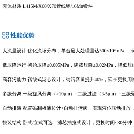
壳体材质
L415M/X60/X70管线钢/16Mn锻件
性能优势
大流量设计
优化流场分布，单台最大处理量达500×10⁴ m³/d
低压降运行 初始压降≤0.005MPa，满载压降≤0.02MPa，降低
高容污能力 褶皱式滤芯设计，纳污容量提升40%，延长更换周期至8
多级分离 一级旋风分离（>10μm）+二级过滤（3-5μm）+三级
自动排液 配置磁翻板液位计+自动排污阀，实现液位联动排放
快装结构 卧式/立式可选，滤芯抽拉式设计，更换时间<30分钟