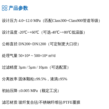
产品参数
设计压力
4.0~12.0 MPa（匹配Class300~Class900管道等级）
设计温度 -20℃~+60℃（可选-40℃~+80℃低温版）
公称直径 DN200~DN1200（可定制更大口径）
处理气量 50×10⁴ ~ 500×10⁴ m³/d
过滤精度 3μm / 5μm / 10μm（可选配置）
分离效率 固体颗粒≥99.5%，液滴≥95%
初始压降 ≤0.005 MPa（额定工况）
滤芯材质 玻纤复合毡/不锈钢纤维毡/PTFE覆膜