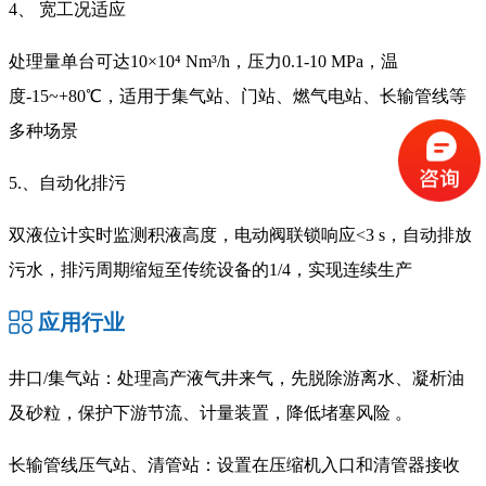
4、 宽工况适应
处理量单台可达10×10⁴ Nm³/h，压力0.1-10 MPa，温
度-15~+80℃，适用于集气站、门站、燃气电站、长输管线等
多种场景
5.、自动化排污
双液位计实时监测积液高度，电动阀联锁响应<3 s，自动排放
污水，排污周期缩短至传统设备的1/4，实现连续生产
应用行业
井口/集气站：处理高产液气井来气，先脱除游离水、凝析油
及砂粒，保护下游节流、计量装置，降低堵塞风险 。
长输管线压气站、清管站：设置在压缩机入口和清管器接收