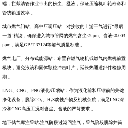
端，拦截清管作业带出的粉尘、凝液，保证压缩机叶轮寿命和
管线输送效率 。
城市燃气门站、高中压调压站：对接收的上游干气进行“最后
一道”精滤，确保进入城市管网的燃气含尘≤5 µm、含液≤0.003
ppm，满足GB/T 37124等燃气质量标准 。
燃气电厂、分布式能源站：布置在燃气轮机或燃气内燃机前置
模块，避免液滴和固体颗粒冲击叶片，延长热通道部件检修周
期 。
LNG、CNG、PNG液化/压缩站：作为液化前和压缩前的关键
净化设备，脱除CO₂、H₂S腐蚀产物及机械杂质，满足LNG深
冷和CNG高压工况对含尘、含液的严苛要求 。
地下储气库注采站:注气阶段过滤回注气，采气阶段脱除井筒