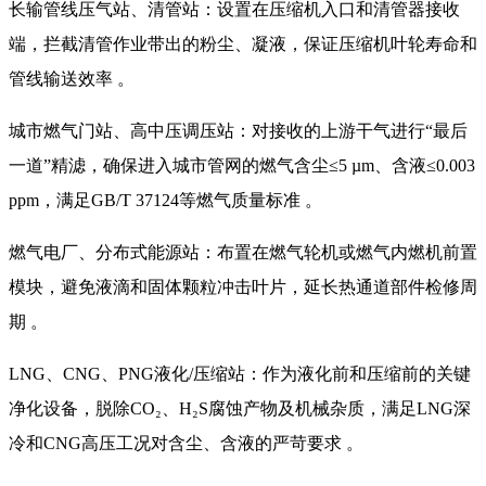
长输管线压气站、清管站：设置在压缩机入口和清管器接收
端，拦截清管作业带出的粉尘、凝液，保证压缩机叶轮寿命和
管线输送效率 。
城市燃气门站、高中压调压站：对接收的上游干气进行“最后
一道”精滤，确保进入城市管网的燃气含尘≤5 µm、含液≤0.003
ppm，满足GB/T 37124等燃气质量标准 。
燃气电厂、分布式能源站：布置在燃气轮机或燃气内燃机前置
模块，避免液滴和固体颗粒冲击叶片，延长热通道部件检修周
期 。
LNG、CNG、PNG液化/压缩站：作为液化前和压缩前的关键
净化设备，脱除CO₂、H₂S腐蚀产物及机械杂质，满足LNG深
冷和CNG高压工况对含尘、含液的严苛要求 。