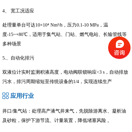
4、 宽工况适应
处理量单台可达10×10⁴ Nm³/h，压力0.1-10 MPa，温
度-15~+80℃，适用于集气站、门站、燃气电站、长输管线等
多种场景
5.、自动化排污
双液位计实时监测积液高度，电动阀联锁响应<3 s，自动排放
污水，排污周期缩短至传统设备的1/4，实现连续生产
应用行业
井口/集气站：处理高产液气井来气，先脱除游离水、凝析油
及砂粒，保护下游节流、计量装置，降低堵塞风险 。