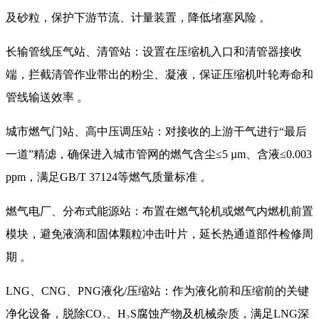
及砂粒，保护下游节流、计量装置，降低堵塞风险 。
长输管线压气站、清管站：设置在压缩机入口和清管器接收
端，拦截清管作业带出的粉尘、凝液，保证压缩机叶轮寿命和
管线输送效率 。
城市燃气门站、高中压调压站：对接收的上游干气进行“最后
一道”精滤，确保进入城市管网的燃气含尘≤5 µm、含液≤0.003
ppm，满足GB/T 37124等燃气质量标准 。
燃气电厂、分布式能源站：布置在燃气轮机或燃气内燃机前置
模块，避免液滴和固体颗粒冲击叶片，延长热通道部件检修周
期 。
LNG、CNG、PNG液化/压缩站：作为液化前和压缩前的关键
净化设备，脱除CO₂、H₂S腐蚀产物及机械杂质，满足LNG深