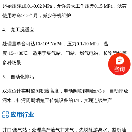
起始压降≤0.01-0.02 MPa，允许最大工作压差0.15 MPa，滤芯
使用寿命≥12个月，减少停机维护
4、 宽工况适应
处理量单台可达10×10⁴ Nm³/h，压力0.1-10 MPa，温
度-15~+80℃，适用于集气站、门站、燃气电站、长输管线等
多种场景
5.、自动化排污
双液位计实时监测积液高度，电动阀联锁响应<3 s，自动排放
污水，排污周期缩短至传统设备的1/4，实现连续生产
应用行业
井口/集气站：处理高产液气井来气，先脱除游离水、凝析油