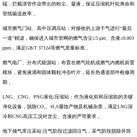
端，拦截清管作业带出的粉尘、凝液，保证压缩机叶轮寿命和
管线输送效率 。
城市燃气门站、高中压调压站：对接收的上游干气进行“最后
一道”精滤，确保进入城市管网的燃气含尘≤5 µm、含液≤0.003
ppm，满足GB/T 37124等燃气质量标准 。
燃气电厂、分布式能源站：布置在燃气轮机或燃气内燃机前置
模块，避免液滴和固体颗粒冲击叶片，延长热通道部件检修周
期 。
LNG、CNG、PNG液化/压缩站：作为液化前和压缩前的关键
净化设备，脱除CO₂、H₂S腐蚀产物及机械杂质，满足LNG深
冷和CNG高压工况对含尘、含液的严苛要求 。
地下储气库注采站:注气阶段过滤回注气，采气阶段脱除井筒