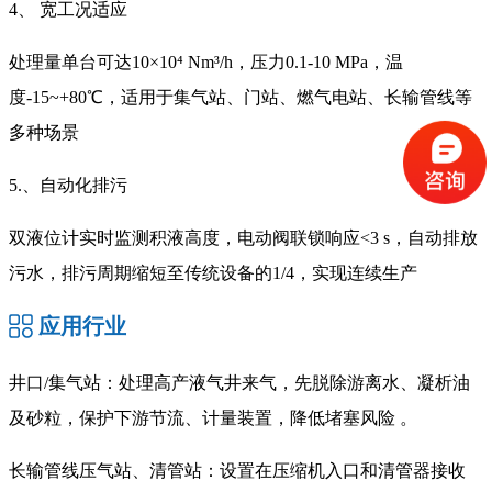
4、 宽工况适应
处理量单台可达10×10⁴ Nm³/h，压力0.1-10 MPa，温
度-15~+80℃，适用于集气站、门站、燃气电站、长输管线等
多种场景
5.、自动化排污
双液位计实时监测积液高度，电动阀联锁响应<3 s，自动排放
污水，排污周期缩短至传统设备的1/4，实现连续生产
应用行业
井口/集气站：处理高产液气井来气，先脱除游离水、凝析油
及砂粒，保护下游节流、计量装置，降低堵塞风险 。
长输管线压气站、清管站：设置在压缩机入口和清管器接收