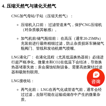
‌4. 压缩天然气与液化天然气‌
‌CNG加气母站/子站（压缩天然气）：‌
‌压缩机入口前：‌ 过滤管道来气，保护CNG压缩机
（对杂质极其敏感）。
‌加气机前/储气瓶组前：‌ 在高压（通常20-25MPa）
充装前进行最终精细过滤，防止杂质损坏车辆储气
瓶阀门、管线和发动机燃气喷嘴。
‌LNG液化厂：‌ 在液化流程（尤其低温换热器‌前‌）必须进
行超严格净化。微量水和CO2在低温下会结冰，导致换
热器堵塞失效；汞会腐蚀铝制设备。需要高效聚结过滤
器和吸附剂联用。
‌LNG接收站：‌
‌再气化前：‌ LNG在再气化成管道气前，通常会经
过过滤，去除可能在运输或储存中产生的微量杂
质。