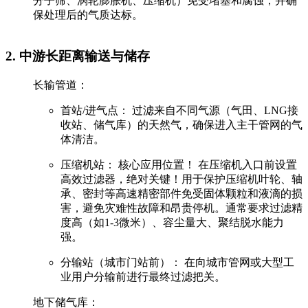
分子筛、涡轮膨胀机、压缩机）免受堵塞和腐蚀，并确
保处理后的气质达标。
‌2. 中游长距离输送与储存‌
‌长输管道：‌
‌首站/进气点：‌ 过滤来自不同气源（气田、LNG接
收站、储气库）的天然气，确保进入主干管网的气
体清洁。
‌压缩机站：‌ ‌核心应用位置！‌ 在压缩机‌入口前‌设置
高效过滤器，绝对关键！用于保护压缩机叶轮、轴
承、密封等高速精密部件免受固体颗粒和液滴的损
害，避免灾难性故障和昂贵停机。通常要求过滤精
度高（如1-3微米）、容尘量大、聚结脱水能力
强。
‌分输站（城市门站前）：‌ 在向城市管网或大型工
业用户分输前进行最终过滤把关。
‌地下储气库：‌