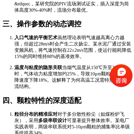
&rdquo;，某研究院的PIV流场测试证实，插入深度为筒
体高度30%-40%时，流场分布最优。
三、操作参数的动态调控
入口气速的平衡艺术
虽然理论表明气速越高离心力越
强，但超过28m/s时会产生二次扬尘。某水泥厂通过安装
变频风机，将气速控制在22±2m/s范围，使运行能耗降低
15%的同时维持88%的基准效率。
温度与粘度的隐形关联
当烟气温度从150℃升至300℃
时，气体动力粘度增加约25%，导致10μm颗粒的终端沉
降速度下降18%。这解释了为何高温工况需特别设计导
流结构。
四、颗粒特性的深度适配
粒径分布的精准应对
对于多分散性粉尘（如煤粉炉飞
灰），采用
多级串联设计
可显著提升整体效率。某电厂
实践表明，两级串联系统对5-10μm颗粒的捕集率比单级
系统提高34%。