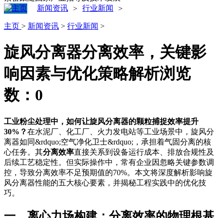
新闻资讯
行业新闻
>
>
主页
>
新闻资讯
>
行业新闻
>
旋风分离器分离效率，关键影
响因素与优化策略解析
浏览
数：
0
工业粉尘处理中，如何让旋风分离器的颗粒捕捉效率提升
30%？
在水泥厂、化工厂、火力发电站等工业场景中，旋风分
离器如同&rdquo;空气净化卫士&rdquo;，承担着气固分离的核
心任务。其
分离效率
直接关系到设备运行成本、排放合规性及
后续工艺稳定性。但实际操作中，常有企业因忽略关键参数调
控，导致分离效率不足预期值的70%。本文将深度解析影响旋
风分离器性能的五大核心要素，并揭秘工程实践中的优化技
巧。
一、离心力场构建：分离效率的物理根基