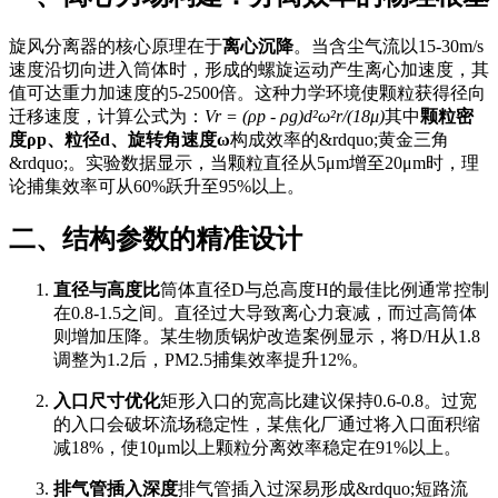
旋风分离器的核心原理在于
离心沉降
。当含尘气流以15-30m/s
速度沿切向进入筒体时，形成的螺旋运动产生离心加速度，其
值可达重力加速度的5-2500倍。这种力学环境使颗粒获得径向
迁移速度，计算公式为：
Vr = (ρp - ρg)d²ω²r/(18μ)
其中
颗粒密
度ρp、粒径d、旋转角速度ω
构成效率的&rdquo;黄金三角
&rdquo;。实验数据显示，当颗粒直径从5μm增至20μm时，理
论捕集效率可从60%跃升至95%以上。
二、结构参数的精准设计
直径与高度比
筒体直径D与总高度H的最佳比例通常控制
在0.8-1.5之间。直径过大导致离心力衰减，而过高筒体
则增加压降。某生物质锅炉改造案例显示，将D/H从1.8
调整为1.2后，PM2.5捕集效率提升12%。
入口尺寸优化
矩形入口的宽高比建议保持0.6-0.8。过宽
的入口会破坏流场稳定性，某焦化厂通过将入口面积缩
减18%，使10μm以上颗粒分离效率稳定在91%以上。
排气管插入深度
排气管插入过深易形成&rdquo;短路流