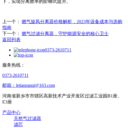
下，实现分离效率的阶梯式提升。
上一个：
燃气旋风分离器价格解析，2023年设备成本与选购
指南
下一个：
燃气过滤分离器，守护能源安全的核心卫士
返回列表
0373-2610711
服务热线：
0373-2610711
邮箱：letianranqi@163.com
河南省新乡市市辖区高新技术产业开发区过滤工业园B1座、
E3座
产品中心
天然气过滤器
滤芯