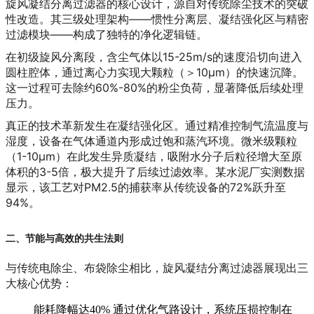
旋风凝结分离过滤器的核心设计，源自对传统除尘技术的突破
性改造。其
三级处理架构
——
惯性分离层
、
凝结强化区
与
精密
过滤模块
——构成了独特的净化逻辑链。
在
初级旋风分离段
，含尘气体以15-25m/s的速度沿切向进入
圆柱腔体，通过离心力实现大颗粒（＞10μm）的快速沉降。
这一过程可去除约60%-80%的粉尘负荷，显著降低后续处理
压力。
真正的技术革新发生在
凝结强化区
。通过精准控制气流温度与
湿度，设备在气体通道内形成
过饱和蒸汽环境
。微米级颗粒
（1-10μm）在此发生异质凝结，吸附水分子后粒径增大至原
体积的3-5倍，极大提升了后续过滤效率。某水泥厂实测数据
显示，该工艺对PM2.5的捕获率从传统设备的72%跃升至
94%。
二、
节能与高效
的共生法则
与传统电除尘、布袋除尘相比，旋风凝结分离过滤器展现出三
大核心优势：
能耗降幅达40%
通过优化气路设计，系统压损控制在