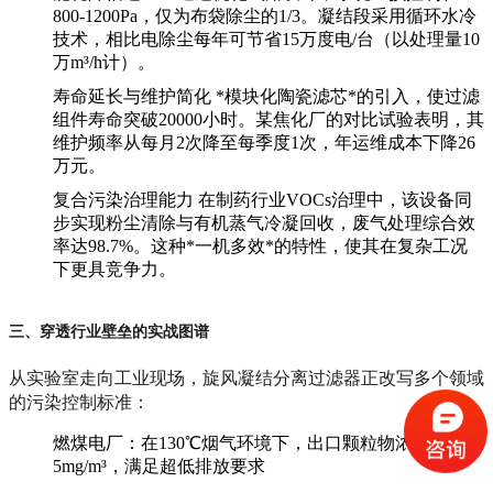
800-1200Pa，仅为布袋除尘的1/3。凝结段采用循环水冷
技术，相比电除尘每年可节省15万度电/台（以处理量10
万m³/h计）。
寿命延长与维护简化
*模块化陶瓷滤芯*的引入，使过滤
组件寿命突破20000小时。某焦化厂的对比试验表明，其
维护频率从每月2次降至每季度1次，年运维成本下降26
万元。
复合污染治理能力
在制药行业VOCs治理中，该设备同
步实现粉尘清除与有机蒸气冷凝回收，废气处理综合效
率达98.7%。这种*一机多效*的特性，使其在复杂工况
下更具竞争力。
三、穿透行业壁垒的实战图谱
从实验室走向工业现场，旋风凝结分离过滤器正改写多个领域
的污染控制标准：
燃煤电厂
：在130℃烟气环境下，出口颗粒物浓度稳定＜
5mg/m³，满足超低排放要求