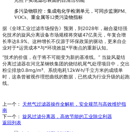
光照下实现滤芯表面的自清洁功能
多污染物联控
：集成电化学检测单元，可同步监测PM、
VOCs、重金属等12类污染物指标
据《全球工业过滤市场报告》预测，到2028年，融合凝结强
化技术的旋风分离设备市场规模将突破47亿美元，年复合增
长率达8.9%。这种增长不仅源于环保政策的驱动，更来自企
业对于*运营成本*与*环境效益*平衡点的重新认知。
“技术的价值，在于将不可能变为新的基准线。”
当旋风凝结
分离过滤器在河北某钢铁集团的烧结机尾气处理项目中，交出
粉尘排放0.8mg/m³、系统电耗1.2kW·h/千立方米的成绩单
时，这条曾被视作理想曲线的数据，已然成为行业升级的起跑
线。
上一个：
天然气过滤器操作全解析，安全规范与高效维护指
南
下一个：
旋风过滤分离器，高效节能的工业除尘利器
返回列表