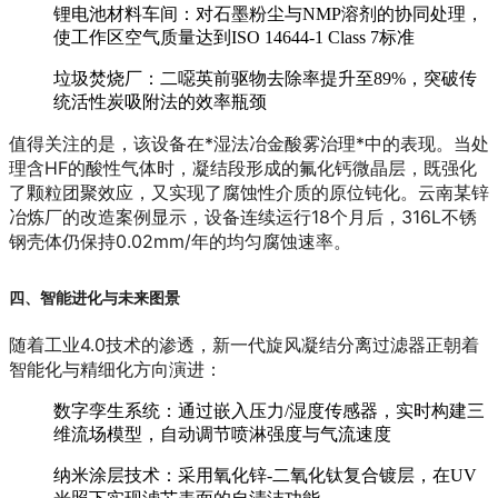
锂电池材料车间
：对石墨粉尘与NMP溶剂的协同处理，
使工作区空气质量达到ISO 14644-1 Class 7标准
垃圾焚烧厂
：二噁英前驱物去除率提升至89%，突破传
统活性炭吸附法的效率瓶颈
值得关注的是，该设备在*湿法冶金酸雾治理*中的表现。当处
理含HF的酸性气体时，凝结段形成的氟化钙微晶层，既强化
了颗粒团聚效应，又实现了腐蚀性介质的原位钝化。云南某锌
冶炼厂的改造案例显示，设备连续运行18个月后，316L不锈
钢壳体仍保持0.02mm/年的均匀腐蚀速率。
四、智能进化与未来图景
随着工业4.0技术的渗透，新一代旋风凝结分离过滤器正朝着
智能化
与
精细化
方向演进：
数字孪生系统
：通过嵌入压力/湿度传感器，实时构建三
维流场模型，自动调节喷淋强度与气流速度
纳米涂层技术
：采用氧化锌-二氧化钛复合镀层，在UV