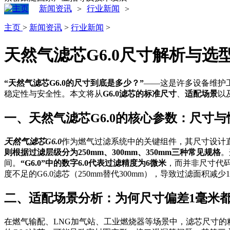
新闻资讯
行业新闻
>
>
主页
>
新闻资讯
>
行业新闻
>
天然气滤芯G6.0尺寸解析与
“天然气滤芯G6.0的尺寸到底是多少？”
——这是许多设备维护
稳定性与安全性。本文将从
G6.0滤芯的标准尺寸
、
适配场景
以
一、天然气滤芯G6.0的核心参数：尺寸
天然气滤芯G6.0
作为燃气过滤系统中的关键组件，其尺寸设计直接
则根据过滤层级分为250mm、300mm、350mm三种常见规格
。
间。
“G6.0”中的数字6.0代表过滤精度为6微米
，而并非尺寸代
度不足的G6.0滤芯（250mm替代300mm），导致过滤面积减
二、适配场景分析：为何尺寸偏差1毫米
在燃气输配、LNG加气站、工业燃烧器等场景中，滤芯尺寸的