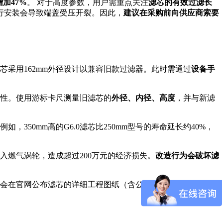
加47%
。 对于高度参数，用户需重点关注
滤芯的有效过滤长
，强行安装会导致端盖受压开裂。因此，
建议在采购前向供应商索要
芯采用162mm外径设计以兼容旧款过滤器。此时需通过
设备手
性。使用游标卡尺测量旧滤芯的
外径、内径、高度
，并与新滤
如，350mm高的G6.0滤芯比250mm型号的寿命延长约40%，
入燃气涡轮，造成超过200万元的经济损失。
改造行为会破坏滤
会在官网公布滤芯的详细工程图纸（含公差范围），并附赠安