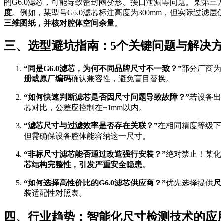
的G6.0滤芯，可能导致密封圈变形、接口泄漏等问题。某第
度
。例如，某型号G6.0滤芯标注高度为300mm，但实际过滤
三维图纸，并核对腔体空间余量
。
三、选型避坑指南：5个关键问题与解决
“同是G6.0滤芯，为何不同品牌尺寸不一致？”
部分厂商为
册或原厂编码
确认兼容性，避免盲目替换。
“如何快速判断滤芯是否因尺寸问题导致故障？”
若设备出
芯对比，公差应控制在±1mm以内。
“滤芯尺寸与过滤效率是否存在关联？”
在相同精度等级下
但需确保设备腔体能容纳这一尺寸。
“非标尺寸滤芯能否通过改造强行安装？”
绝对禁止！某化
芯结构完整性，引发严重安全隐患
。
“如何选择高性价比的G6.0滤芯供应商？”
优先选择提供
尺
装适配性对照表。
四、行业趋势：智能化尺寸检测技术的应