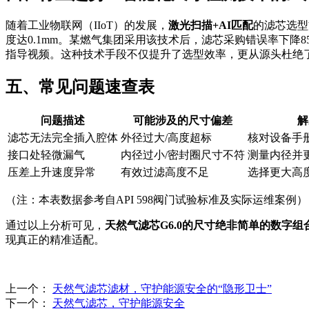
随着工业物联网（IIoT）的发展，
激光扫描+AI匹配
的滤芯选型
度达0.1mm。某燃气集团采用该技术后，滤芯采购错误率下降8
指导视频。这种技术手段不仅提升了选型效率，更从源头杜绝
五、常见问题速查表
问题描述
可能涉及的尺寸偏差
解
滤芯无法完全插入腔体
外径过大/高度超标
核对设备手
接口处轻微漏气
内径过小/密封圈尺寸不符
测量内径并
压差上升速度异常
有效过滤高度不足
选择更大高度
（注：本表数据参考自API 598阀门试验标准及实际运维案例）
通过以上分析可见，
天然气滤芯G6.0的尺寸绝非简单的数字组
现真正的精准适配。
上一个：
天然气滤芯滤材，守护能源安全的“隐形卫士”
下一个：
天然气滤芯，守护能源安全