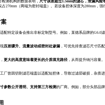
三方检测机构的数据表明，
尺寸误差超过1.5mm的滤芯，泄漏风险增
层仅占270mm（两端为密封端盖）。若设备腔体深度为280mm
方案
适配特定设备会推出非标定制型号。例如，某德系品牌的G6.0滤
现
压差骤升、流量波动或密封处渗漏
，可优先排查滤芯尺寸匹配
，
更大的高度意味着更长的介质填充路径
，从而提升纳污容量。例
工厂曾因切割滤芯端盖以适配短腔体，导致过滤层破损，杂质进
寸参数公开透明、支持第三方检测
的厂商。例如，部分头部品牌
用