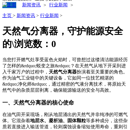
新闻资讯
行业新闻
>
>
主页
>
新闻资讯
>
行业新闻
>
天然气分离器，守护能源安全
的\
浏览数：
0
当您打开燃气灶享受蓝色火焰时，可曾想过这缕清洁能源经历
了怎样的&rdquo;蜕变之旅&rdquo;？在天然气从地下开采到进
入千家万户的过程中，
天然气分离器
扮演着至关重要的角色。
作为油气工业链中的关键设备，它如同一位技艺精湛的
&rdquo;净化师&rdquo;，通过精密的气液分离技术，将原始天
然气中的杂质层层剥离，确保能源输送的安全与高效。
一、天然气分离器的核心使命
在油气田开采现场，刚从地层涌出的天然气并非纯净的可燃气
体。它混杂着
地层水、凝析油、固体颗粒
等多种成分，这些杂
质若直接进入输送管道，轻则腐蚀设备缩短使用寿命，重则引