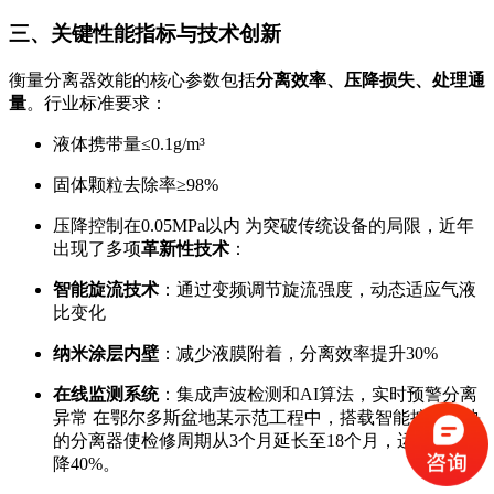
三、关键性能指标与技术创新
衡量分离器效能的核心参数包括
分离效率、压降损失、处理通
量
。行业标准要求：
液体携带量≤0.1g/m³
固体颗粒去除率≥98%
压降控制在0.05MPa以内 为突破传统设备的局限，近年
出现了多项
革新性技术
：
智能旋流技术
：通过变频调节旋流强度，动态适应气液
比变化
纳米涂层内壁
：减少液膜附着，分离效率提升30%
在线监测系统
：集成声波检测和AI算法，实时预警分离
异常 在鄂尔多斯盆地某示范工程中，搭载智能控制模块
的分离器使检修周期从3个月延长至18个月，运维成本下
降40%。