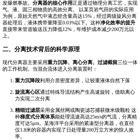
发爆燃事故。
分离器的核心作用
正是通过物理分离工艺，实现
气、液、固三相物质的高效分离。 以某页岩气田的实际应用
为例，原始天然气中液态烃含量高达15%，经过两级旋风分离
器处理后，液体携带量降至0.03%以下。这种
净化效率的提升
直接带来管道输送压力降低12%，年维护成本减少200万元以
上。
二、分离技术背后的科学原理
现代分离器主要采用
重力沉降、离心分离、过滤截留
三位一体
的工作机制。当混合流体进入分离装置时：
重力沉降段
利用介质密度差异，让较重液体自然下落
旋流离心区
通过特殊导流结构产生高速旋转，借助离心
力实现二次分离
精细过滤层
采用金属丝网或陶瓷滤芯捕获微米级颗粒 这
种
梯度式分离体系
能处理流速高达25m/s的气流，分离精
度可达5μm。某海洋平台采用的紧凑型分离器，在直径
仅1.8米的容器内实现了日处理量200万立方米的惊人效
率。