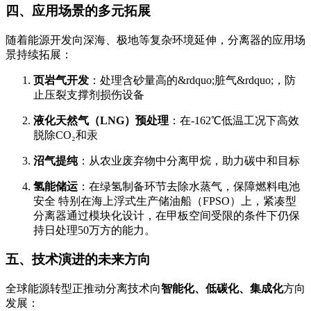
四、应用场景的多元拓展
随着能源开发向深海、极地等复杂环境延伸，分离器的应用场
景持续拓展：
页岩气开发
：处理含砂量高的&rdquo;脏气&rdquo;，防
止压裂支撑剂损伤设备
液化天然气（LNG）预处理
：在-162℃低温工况下高效
脱除CO₂和汞
沼气提纯
：从农业废弃物中分离甲烷，助力碳中和目标
氢能储运
：在绿氢制备环节去除水蒸气，保障燃料电池
安全 特别在海上浮式生产储油船（FPSO）上，紧凑型
分离器通过模块化设计，在甲板空间受限的条件下仍保
持日处理50万方的能力。
五、技术演进的未来方向
全球能源转型正推动分离技术向
智能化、低碳化、集成化
方向
发展：