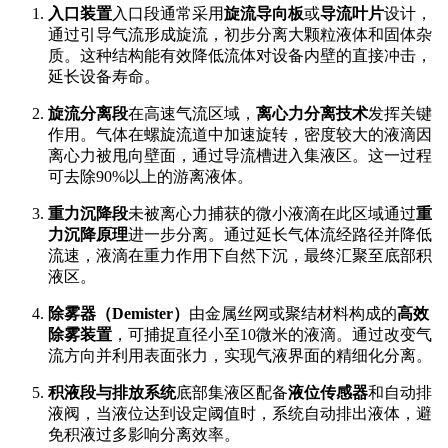
入口装置
入口段通常采用
旋流导向板
或
导流叶片
设计，
通过引导气流形成旋流，初步分离大颗粒液体和固体杂
质。这种结构能有效降低流体对设备内壁的直接冲击，
延长设备寿命。
旋流分离段
在高速气流区域，
离心力分离技术
发挥关键
作用。气体在螺旋流道中加速旋转，密度较大的液滴因
离心力被甩向壁面，通过导流槽进入集液区。这一过程
可去除90%以上的游离液体。
重力沉降段
未被离心力捕获的微小液滴在此区域通过
重
力沉降原理
进一步分离。通过延长气体流经路径并降低
流速，液滴在重力作用下自然下沉，最终汇聚至底部积
液区。
除雾器（Demister）
由金属丝网或聚结材料构成的
高效
除雾装置
，可捕捉直径小至10微米的液滴。通过改变气
流方向并利用表面张力，实现气液界面的精细化分离。
积液段与排放系统
底部集液区配备
液位传感器
和自动排
液阀，当液位达到设定阈值时，系统自动排出液体，避
免积液过多影响分离效率。