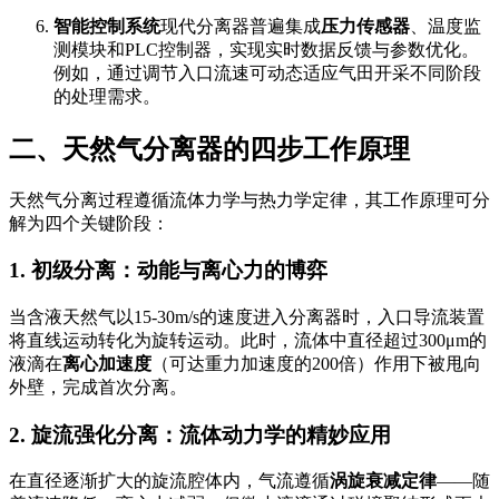
智能控制系统
现代分离器普遍集成
压力传感器
、温度监
测模块和PLC控制器，实现实时数据反馈与参数优化。
例如，通过调节入口流速可动态适应气田开采不同阶段
的处理需求。
二、天然气分离器的四步工作原理
天然气分离过程遵循流体力学与热力学定律，其工作原理可分
解为四个关键阶段：
1. 初级分离：动能与离心力的博弈
当含液天然气以15-30m/s的速度进入分离器时，入口导流装置
将直线运动转化为旋转运动。此时，流体中直径超过300μm的
液滴在
离心加速度
（可达重力加速度的200倍）作用下被甩向
外壁，完成首次分离。
2. 旋流强化分离：流体动力学的精妙应用
在直径逐渐扩大的旋流腔体内，气流遵循
涡旋衰减定律
——随