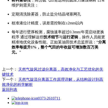
材料兼容性
：高含硫气田需选用抗硫应力腐蚀钢材 日常
维护则需关注：
定期清洗除雾器，防止盐分结晶堵塞网孔
校准液位计精度，误差需控制在±2mm以内
每年进行壁厚检测，腐蚀速率超过0.3mm/年需启动更换
程序 通过理解这些
技术细节
与
运行逻辑
，操作人员能更
精准地优化设备性能。正如某油田技术总监所说：“
分离
效率每提升1%，整个气田的年收益可增加数百万美
元。
”
上一个：
天然气旋风过滤分离器，高效净化与工艺优化的关
键技术
下一个：
天然气旋流分离器工作原理详解，从结构设计到高
效净化的科学解析
返回列表
0373-2610711