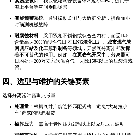
紧凑型设计
：模块化结构使设备体积缩小40%，适用于
海上平台等空间受限场景
智能预警系统
：通过振动监测与大数据分析，提前48小
时预测机械故障
耐腐蚀材料
：采用双相不锈钢或钛合金内衬，耐受H₂S
含量高达30%的酸性气田 在
LNG液化工厂
、
城市燃气管
网调压站
及
化工原料制备
等领域，天然气分离器都发挥
着不可替代的作用。例如，在
页岩气开采
中，分离器可
日均处理200万立方米混合气，去除15吨以上的压裂液残
留。
四、选型与维护的关键要素
选择分离器时需重点考量：
处理量
：根据气井产能选择匹配规格，避免“大马拉小
车”造成的能源浪费
操作压力
：需高于管网压力20%以上以应对压力波动