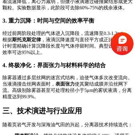
着流速降低，离心力减弱，但微小液滴通过碰撞聚结形成更大
颗粒。实验数据显示，此阶段可去除60%-75%的残余液体。
3. 重力沉降：时间与空间的效率平衡
经过前两阶段处理的气体进入沉降段，流速降至0.3-1.2m/s。
根据
斯托克斯定律
，液滴沉降速度与直径平方成正比，因此设
计时需精确计算沉降段长度与气体停留时间。典型设备的沉降
效率可达95%以上。
4. 终极净化：界面张力与材料科学的结合
除雾器通过多层丝网的迷宫式结构，迫使气体多次改变流向。
当液滴撞击丝网表面时，
表面张力
使其聚结成膜并沿丝网下
流。高级别除雾器甚至可处理粒径小于5μm的雾状液滴，分离
精度达到99.9%。
三、技术演进与行业应用
随着页岩气开发与深海油气田的兴起，分离器技术持续迭代：