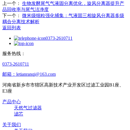
上一个：
生物发酵尾气气液固分离优化，旋风分离器提升产
品回收率与尾气洁净度
下一个：
微米级细粒强化捕集：气液固三相旋风分离器多级
耦合分离技术解析
返回列表
0373-2610711
服务热线：
0373-2610711
邮箱：letianranqi@163.com
河南省新乡市市辖区高新技术产业开发区过滤工业园B1座、
E3座
产品中心
天然气过滤器
滤芯
关于我们