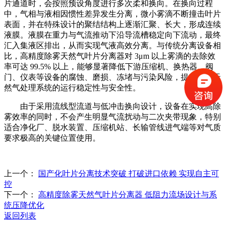
片通道时，会按照预设角度进行多次柔和换向。在换向过程
中，气相与液相因惯性差异发生分离，微小雾滴不断撞击叶片
表面，并在特殊设计的聚结结构上逐渐汇聚、长大，形成连续
液膜。液膜在重力与气流推动下沿导流槽稳定向下流动，最终
汇入集液区排出，从而实现气液高效分离。与传统分离设备相
比，高精度除雾天然气叶片分离器对 3μm 以上雾滴的去除效
率可达 99.5% 以上，能够显著降低下游压缩机、换热器、阀
门、仪表等设备的腐蚀、磨损、冻堵与污染风险，提升整个天
然气处理系统的运行稳定性与安全性。
由于采用流线型流道与低冲击换向设计，设备在实现高除
雾效率的同时，不会产生明显气流扰动与二次夹带现象，特别
适合净化厂、脱水装置、压缩机站、长输管线进气端等对气质
要求极高的关键位置使用。
上一个：
国产化叶片分离技术突破 打破进口依赖 实现自主可
控
下一个：
高精度除雾天然气叶片分离器 低阻力流场设计与系
统压降优化
返回列表