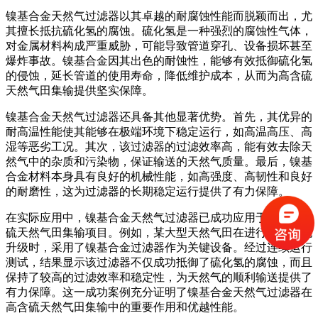
镍基合金天然气过滤器以其卓越的耐腐蚀性能而脱颖而出，尤
其擅长抵抗硫化氢的腐蚀。硫化氢是一种强烈的腐蚀性气体，
对金属材料构成严重威胁，可能导致管道穿孔、设备损坏甚至
爆炸事故。镍基合金因其出色的耐蚀性，能够有效抵御硫化氢
的侵蚀，延长管道的使用寿命，降低维护成本，从而为高含硫
天然气田集输提供坚实保障。
镍基合金天然气过滤器还具备其他显著优势。首先，其优异的
耐高温性能使其能够在极端环境下稳定运行，如高温高压、高
湿等恶劣工况。其次，该过滤器的过滤效率高，能有效去除天
然气中的杂质和污染物，保证输送的天然气质量。最后，镍基
合金材料本身具有良好的机械性能，如高强度、高韧性和良好
的耐磨性，这为过滤器的长期稳定运行提供了有力保障。
在实际应用中，镍基合金天然气过滤器已成功应用于多个高含
硫天然气田集输项目。例如，某大型天然气田在进行集输系统
升级时，采用了镍基合金过滤器作为关键设备。经过连续运行
测试，结果显示该过滤器不仅成功抵御了硫化氢的腐蚀，而且
保持了较高的过滤效率和稳定性，为天然气的顺利输送提供了
有力保障。这一成功案例充分证明了镍基合金天然气过滤器在
高含硫天然气田集输中的重要作用和优越性能。