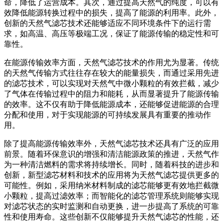
命，降低了运营成本。其次，通过提高天然气的纯度，可以有
效降低能源转换过程中的损失，提高了能源的利用率。此外，
创新的天然气滤芯技术还能够适应不同环境条件下的运行需
求，如高温、高压等极端工况，保证了能源传输的稳定性和可
靠性。
在能源传输效率方面，天然气滤芯技术的作用尤为显著。传统
的天然气传输方式往往存在较大的能量损失，而通过采用先进
的滤芯技术，可以实现对天然气中微小颗粒的有效拦截，减少
了气体在传输过程中的阻力和能耗，从而显著提升了能源传输
的效率。这不仅有助于降低能源成本，还能够促进能源的合理
分配和使用，对于实现能源的可持续发展具有重要的推动作
用。
除了提高能源传输效率外，天然气滤芯技术还具有广泛的应用
前景。随着环保意识的增强和清洁能源政策的推进，天然气作
为一种清洁燃料的需求将持续增长。同时，随着科技的进步和
创新，新型滤芯材料和技术的应用将为天然气滤芯提供更多的
可能性。例如，采用纳米材料制成的滤芯能够更有效地拦截微
小颗粒，提高过滤效率；而智能化的滤芯管理系统则能够实现
对滤芯状态的实时监测和自动更换，进一步提高了系统的可靠
性和使用寿命。这些创新不仅能够提升天然气滤芯的性能，还