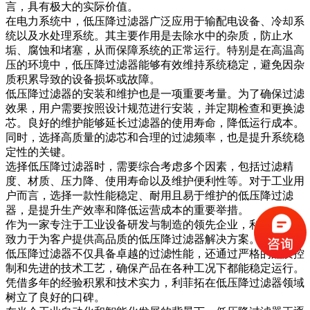
言，具有极大的实际价值。
在电力系统中，低压降过滤器广泛应用于输配电设备、冷却系
统以及水处理系统。其主要作用是去除水中的杂质，防止水
垢、腐蚀和堵塞，从而保障系统的正常运行。特别是在高温高
压的环境中，低压降过滤器能够有效维持系统稳定，避免因杂
质积累导致的设备损坏或故障。
低压降过滤器的安装和维护也是一项重要考量。为了确保过滤
效果，用户需要按照设计规范进行安装，并定期检查和更换滤
芯。良好的维护能够延长过滤器的使用寿命，降低运行成本。
同时，选择高质量的滤芯和合理的过滤频率，也是提升系统稳
定性的关键。
选择低压降过滤器时，需要综合考虑多个因素，包括过滤精
度、材质、压力降、使用寿命以及维护便利性等。对于工业用
户而言，选择一款性能稳定、耐用且易于维护的低压降过滤
器，是提升生产效率和降低运营成本的重要举措。
作为一家专注于工业设备研发与制造的领先企业，利菲拓始终
致力于为客户提供高品质的低压降过滤器解决方案。利菲拓的
低压降过滤器不仅具备卓越的过滤性能，还通过严格的品质控
制和先进的技术工艺，确保产品在各种工况下都能稳定运行。
凭借多年的经验积累和技术实力，利菲拓在低压降过滤器领域
树立了良好的口碑。