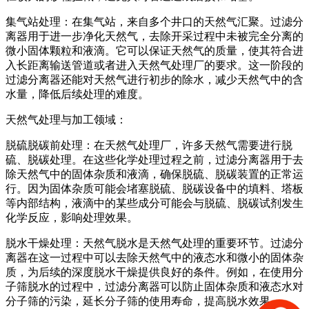
集气站处理：在集气站，来自多个井口的天然气汇聚。过滤分
离器用于进一步净化天然气，去除开采过程中未被完全分离的
微小固体颗粒和液滴。它可以保证天然气的质量，使其符合进
入长距离输送管道或者进入天然气处理厂的要求。这一阶段的
过滤分离器还能对天然气进行初步的除水，减少天然气中的含
水量，降低后续处理的难度。
天然气处理与加工领域：
脱硫脱碳前处理：在天然气处理厂，许多天然气需要进行脱
硫、脱碳处理。在这些化学处理过程之前，过滤分离器用于去
除天然气中的固体杂质和液滴，确保脱硫、脱碳装置的正常运
行。因为固体杂质可能会堵塞脱硫、脱碳设备中的填料、塔板
等内部结构，液滴中的某些成分可能会与脱硫、脱碳试剂发生
化学反应，影响处理效果。
脱水干燥处理：天然气脱水是天然气处理的重要环节。过滤分
离器在这一过程中可以去除天然气中的液态水和微小的固体杂
质，为后续的深度脱水干燥提供良好的条件。例如，在使用分
子筛脱水的过程中，过滤分离器可以防止固体杂质和液态水对
分子筛的污染，延长分子筛的使用寿命，提高脱水效果。