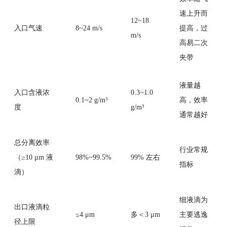
速上升而
12~18
入口气速
8~24 m/s
提高，过
m/s
高易二次
夹带
液量越
入口含液浓
0.3~1.0
0.1~2 g/m³
高，效率
度
g/m³
通常越好
总分离效率
行业常规
（≥10 μm 液
98%~99.5%
99% 左右
指标
滴）
细液滴为
出口液滴粒
≤4 μm
多＜3 μm
主要逃逸
径上限