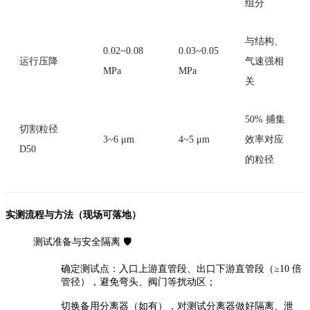
组分
与结构、
0.02~0.08
0.03~0.05
运行压降
气速强相
MPa
MPa
关
50% 捕集
切割粒径
3~6 μm
4~5 μm
效率对应
D50
的粒径
实测流程与方法（现场可落地）
测试准备与安全隔离 🛡️
确定测试点：入口上游直管段、出口下游直管段（≥10 倍
管径），避免弯头、阀门等扰动区；
切换备用分离器（如有），对测试分离器做好隔离、泄