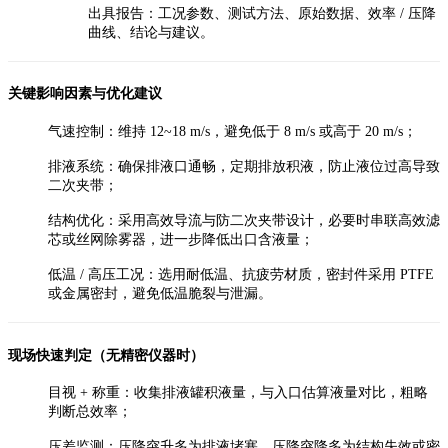
出具报告：工况参数、测试方法、原始数据、效率 / 压降
曲线、结论与建议。
关键影响因素与优化建议
气速控制：维持 12~18 m/s，避免低于 8 m/s 或高于 20 m/s；
排液系统：确保排液口通畅，定期排放积液，防止液位过高导致
二次夹带；
结构优化：采用高效导流与防二次夹带设计，必要时串联高效滤
芯或丝网除雾器，进一步降低出口含液量；
低温 / 高压工况：选用耐低温、抗疲劳材质，密封件采用 PTFE
或金属密封，避免低温脆裂与泄漏。
现场快速判定（无精密仪器时）
目视 + 称重：收集排液罐积液量，与入口估算液量对比，粗略
判断总效率；
压差监测：压降突升多为排液堵塞，压降突降多为结构失效或密