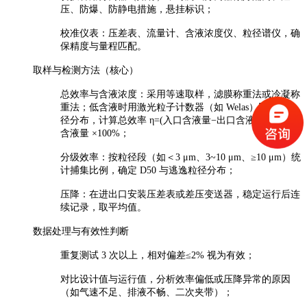
压、防爆、防静电措施，悬挂标识；
校准仪表：压差表、流量计、含液浓度仪、粒径谱仪，确
保精度与量程匹配。
取样与检测方法（核心）
总效率与含液浓度：采用等速取样，滤膜称重法或冷凝称
重法；低含液时用激光粒子计数器（如 Welas）同步测粒
径分布，计算总效率 η=(入口含液量−出口含液量)/ 入口
含液量 ×100%；
分级效率：按粒径段（如＜3 μm、3~10 μm、≥10 μm）统
计捕集比例，确定 D50 与逃逸粒径分布；
压降：在进出口安装压差表或差压变送器，稳定运行后连
续记录，取平均值。
数据处理与有效性判断
重复测试 3 次以上，相对偏差≤2% 视为有效；
对比设计值与运行值，分析效率偏低或压降异常的原因
（如气速不足、排液不畅、二次夹带）；