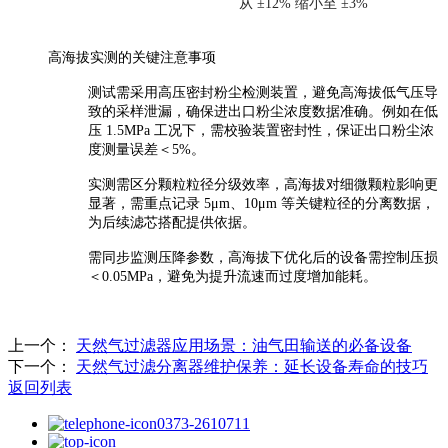
从 ±12% 缩小至 ±3%
高海拔实测的关键注意事项
测试需采用高压密封粉尘检测装置，避免高海拔低气压导
致的采样泄漏，确保进出口粉尘浓度数据准确。例如在低
压 1.5MPa 工况下，需校验装置密封性，保证出口粉尘浓
度测量误差＜5%。
实测需区分颗粒粒径分级效率，高海拔对细微颗粒影响更
显著，需重点记录 5μm、10μm 等关键粒径的分离数据，
为后续滤芯搭配提供依据。
需同步监测压降参数，高海拔下优化后的设备需控制压损
＜0.05MPa，避免为提升流速而过度增加能耗。
上一个：
天然气过滤器应用场景：油气田输送的必备设备
下一个：
天然气过滤分离器维护保养：延长设备寿命的技巧
返回列表
0373-2610711