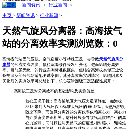
新闻资讯
行业新闻
>
>
主页
>
新闻资讯
>
行业新闻
>
天然气旋风分离器：高海拔气
站的分离效率实测
浏览数：
0
高海拔气站因气压低、空气密度小等特殊工况，会导致
天然气旋风分
离器
的气流旋流强度、颗粒沉降条件等发生变化，进而影响分离效
率。目前虽无统一的行业实测标准数据集，但结合高海拔类似工业设
备规律及部分气站适配测试案例，其分离效率实测情况、影响因素及
优化后的实测效果可总结如下，核心逻辑围绕工况适配性展开：
高海拔工况对分离效率的基础影响及实测偏差
核心工况干扰：高海拔地区大气压力显著降低，如海拔
3315 米处大气压仅为标准大气压的 66.45%，天然气密度
随之下降。而旋风分离器的分离效率依赖离心力，离心力
与介质密度差正相关，这种环境会导致气流旋转产生的离
心力减弱，同时颗粒与天然气的密度差相对缩小，颗粒难
被快速甩向筒壁。且高海拔气站气流流速易波动，会进一