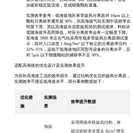
步破坏稳定旋流场，造成细微颗粒逃逸。
实测效率参考：低海拔地区单管旋风分离器对 10μm 以上
颗粒分离效率通常超 90%，但高海拔气站实测中该效率会
明显下滑。类比高海拔水泥窑旋风筒的测试规律，料粉浓
度随海拔升高而降低，对应分离效率会有一定幅度下降。
某海拔 3000 米左右气站采用常规多管旋风分离器测试显
示，其对入口浓度 1.0mg/Nm³ 以下粉尘的分离效率仅约
32%-35%，远低于低海拔地区同型号设备的分离水平，且
对 5μm 以下细微颗粒的捕获率不足 30%。
适配高海拔的优化设计及实测效果提升
为弥补高海拔工况的效率损失，通过结构优化后的旋风分离器，
实测效率可接近低海拔水平，部分案例数据如下：
优化措
实测场
效率提升数据
施
景
采用两级串联旋风结构，将
海拔
硫化铁粉末浓度从 8g/m³ 降至