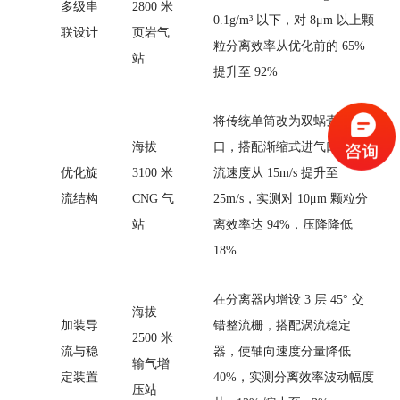
多级串
2800 米
0.1g/m³ 以下，对 8μm 以上颗
联设计
页岩气
粒分离效率从优化前的 65%
站
提升至 92%
将传统单筒改为双蜗壳入
海拔
口，搭配渐缩式进气口，气
优化旋
3100 米
流速度从 15m/s 提升至
流结构
CNG 气
25m/s，实测对 10μm 颗粒分
站
离效率达 94%，压降降低
18%
在分离器内增设 3 层 45° 交
海拔
加装导
错整流栅，搭配涡流稳定
2500 米
流与稳
器，使轴向速度分量降低
输气增
定装置
40%，实测分离效率波动幅度
压站