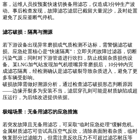
塞，运维人员按预案快速切换备用滤芯，仅造成3分钟生产波
动。事后检查发现，故障滤芯滤层已截留大量泥沙，及时处置
避免了反应釜断气停机。
滤芯破损：隔离与溯源
若下游设备出现异常磨损或气质检测不达标，需警惕滤芯破
损。应急处置核心是“快速隔离”：立即关闭故障过滤器，切断
污染气源；同时对下游管道进行吹扫，防止残留杂质损伤设
备。某LNG加气站发现加气机喷嘴异常磨损后，10分钟内完
成滤芯隔离，经检测确认是滤芯破裂导致杂质进入，避免了更
多车辆受影响。
破损故障需做好溯源分析，通过检查滤芯破损形态判断原因
——边缘开裂多为安装不当，滤层穿孔则可能是材质缺陷或超
压运行，为后续改进提供依据。
极端场景：无备用滤芯的应急措施
若突发故障且无备用滤芯，可采取“临时应急处理”缓解危机。
金属材质滤芯可尝试高压空气反吹，清除表面附着杂质，临时
恢复部分过滤能力，但需注意反吹压力不可超过滤芯耐压等