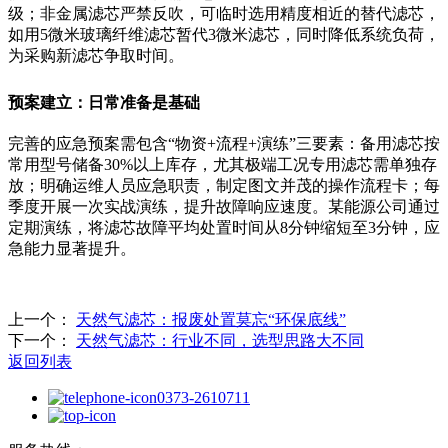
级；非金属滤芯严禁反吹，可临时选用精度相近的替代滤芯，
如用5微米玻璃纤维滤芯暂代3微米滤芯，同时降低系统负荷，
为采购新滤芯争取时间。
预案建立：日常准备是基础
完善的应急预案需包含“物资+流程+演练”三要素：备用滤芯按
常用型号储备30%以上库存，尤其极端工况专用滤芯需单独存
放；明确运维人员应急职责，制定图文并茂的操作流程卡；每
季度开展一次实战演练，提升故障响应速度。某能源公司通过
定期演练，将滤芯故障平均处置时间从8分钟缩短至3分钟，应
急能力显著提升。
上一个：
天然气滤芯：报废处置莫忘“环保底线”
下一个：
天然气滤芯：行业不同，选型思路大不同
返回列表
0373-2610711