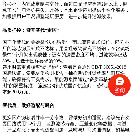
商48小时内完成定制与交付，而进口品牌需等待2周以上，避
免了长时间停机损失。此外，本土企业还能提供个性化服务，
如根据用户工况调整滤层密度，进一步提升过滤效果。
品质把控：避开替代“雷区”
国产化替代的关键是“认准品质”，而非盲目追求低价。部分小
厂的滤芯滤层材质不达标，用普通碳钢冒充不锈钢，在含硫场
景中1个月就出现腐蚀；还有的滤层密度不均，过滤效率仅达
80%，远低于国标要求的99%。
选用时需重点核查“硬指标”：查看是否通过GB/T 36051-2018
国标认证，索要材质检测报告；抽样测试过滤效率与耐压性
能，确保符合工况需求。某能源集团通过“资质审核+抽样检
测”的双重标准，筛选出3家优质国产供应商，替代后年节省成
本超200万元。
替代后：做好适配与磨合
更换国产滤芯后并非一劳永逸，需做好初期适配。建议先在次
要回路试用1-2个月，监测滤芯寿命、压差变化等数据，与进
口产品对比；若出现适配问题，及时与厂商沟通调整，如某电