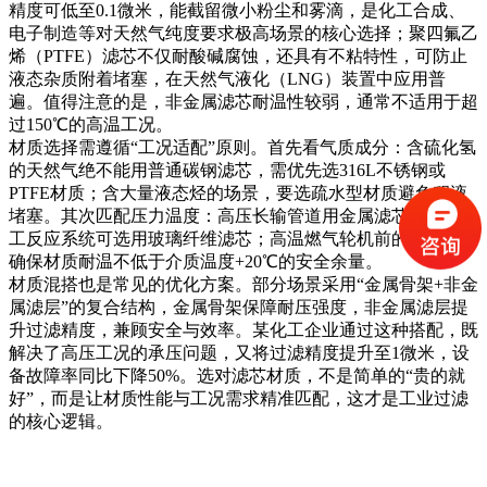
精度可低至0.1微米，能截留微小粉尘和雾滴，是化工合成、
电子制造等对天然气纯度要求极高场景的核心选择；聚四氟乙
烯（PTFE）滤芯不仅耐酸碱腐蚀，还具有不粘特性，可防止
液态杂质附着堵塞，在天然气液化（LNG）装置中应用普
遍。值得注意的是，非金属滤芯耐温性较弱，通常不适用于超
过150℃的高温工况。
材质选择需遵循“工况适配”原则。首先看气质成分：含硫化氢
的天然气绝不能用普通碳钢滤芯，需优先选316L不锈钢或
PTFE材质；含大量液态烃的场景，要选疏水型材质避免积液
堵塞。其次匹配压力温度：高压长输管道用金属滤芯，低压化
工反应系统可选用玻璃纤维滤芯；高温燃气轮机前的滤芯，需
确保材质耐温不低于介质温度+20℃的安全余量。
材质混搭也是常见的优化方案。部分场景采用“金属骨架+非金
属滤层”的复合结构，金属骨架保障耐压强度，非金属滤层提
升过滤精度，兼顾安全与效率。某化工企业通过这种搭配，既
解决了高压工况的承压问题，又将过滤精度提升至1微米，设
备故障率同比下降50%。选对滤芯材质，不是简单的“贵的就
好”，而是让材质性能与工况需求精准匹配，这才是工业过滤
的核心逻辑。