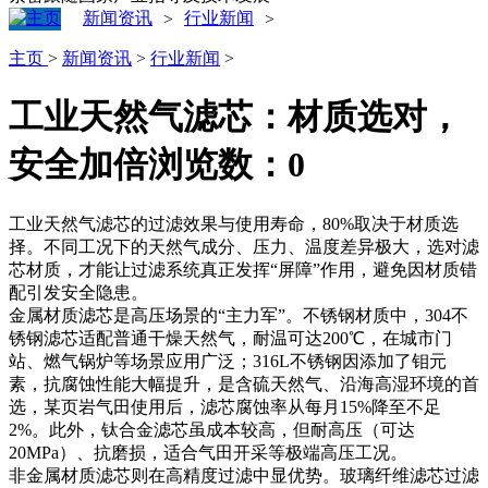
新闻资讯
行业新闻
>
>
主页
>
新闻资讯
>
行业新闻
>
工业天然气滤芯：材质选对，
安全加倍
浏览数：
0
工业天然气滤芯的过滤效果与使用寿命，80%取决于材质选
择。不同工况下的天然气成分、压力、温度差异极大，选对滤
芯材质，才能让过滤系统真正发挥“屏障”作用，避免因材质错
配引发安全隐患。
金属材质滤芯是高压场景的“主力军”。不锈钢材质中，304不
锈钢滤芯适配普通干燥天然气，耐温可达200℃，在城市门
站、燃气锅炉等场景应用广泛；316L不锈钢因添加了钼元
素，抗腐蚀性能大幅提升，是含硫天然气、沿海高湿环境的首
选，某页岩气田使用后，滤芯腐蚀率从每月15%降至不足
2%。此外，钛合金滤芯虽成本较高，但耐高压（可达
20MPa）、抗磨损，适合气田开采等极端高压工况。
非金属材质滤芯则在高精度过滤中显优势。玻璃纤维滤芯过滤