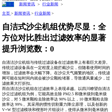
新闻资讯
行业新闻
>
>
主页
>
新闻资讯
>
行业新闻
>
自洁式沙尘机组优势尽显：全
方位对比胜出过滤效率的显著
提升
浏览数：
0
自清洁沙尘机组与传统过滤设备在过滤效率上有着巨大差异。
传统过滤设备虽在一定程度上能拦截沙尘，但随着使用时间的
增加，过滤效率会大幅下降。在沙尘天气频繁的地区，传统滤
网可能在短时间内就会被沙尘颗粒堵塞，导致通风量减少，过
滤效果大打折扣。
而自清洁沙尘机组在过滤效率上表现卓越。以四川瞭望自清洁
沙尘过滤机组为例，它能高效去除 PM2.5 和微米级到毫米级
沙尘，对 5 微米颗粒去除效率达 90% 以上，10 微米颗粒去除
效率达 99% 。其采用的惯性切割重力降尘原理，以及创新的
V+W 型过滤模块和楔形叶片组设计，使得从微米到毫米级的