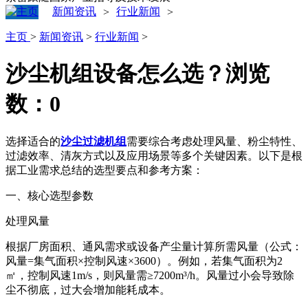
新闻资讯
行业新闻
>
>
主页
>
新闻资讯
>
行业新闻
>
沙尘机组设备怎么选？
浏览
数：
0
选择适合的
沙尘过滤机组
需要综合考虑处理风量、粉尘特性、
过滤效率、清灰方式以及应用场景等多个关键因素。以下是根
据工业需求总结的选型要点和参考方案：
一、核心选型参数
‌处理风量‌
根据厂房面积、通风需求或设备产尘量计算所需风量（公式：
风量=集气面积×控制风速×3600）。例如，若集气面积为2
㎡，控制风速1m/s，则风量需≥7200m³/h。风量过小会导致除
尘不彻底，过大会增加能耗成本‌。