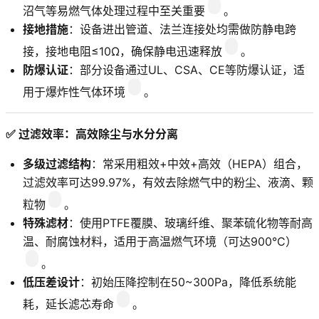
沼气等易燃气体处理过程中至关重要
。
接地措施
：设备进出管道、法兰连接处均需做防静电跨
接，接地电阻≤10Ω，确保静电迅速释放
。
防爆认证
：部分设备通过UL、CSA、CE等防爆认证，适
用于爆炸性气体环境
。
✅ 过滤效率：高效除尘与水分分离
多级过滤结构
：常采用粗效+中效+高效（HEPA）组合，
过滤效率可达99.97%，有效去除燃气中的粉尘、液滴、颗
粒物
。
特殊滤材
：使用PTFE覆膜、玻璃纤维、聚苯硫化物等耐高
温、耐腐蚀材料，适用于高温燃气环境（可达900°C）
。
低压差设计
：初始压降控制在50~300Pa，降低系统能
耗，延长滤芯寿命
。