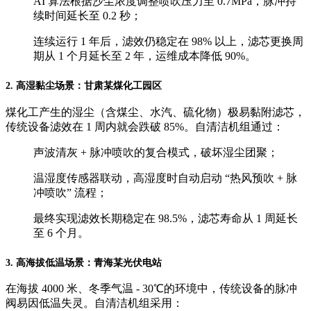
AI 算法根据沙尘浓度调整喷吹压力至 0.7MPa，脉冲持
续时间延长至 0.2 秒；
连续运行 1 年后，滤效仍稳定在 98% 以上，滤芯更换周
期从 1 个月延长至 2 年，运维成本降低 90%。
2. 高湿黏尘场景：甘肃某煤化工园区
煤化工产生的湿尘（含煤尘、水汽、硫化物）极易黏附滤芯，
传统设备滤效在 1 周内就会跌破 85%。自清洁机组通过：
声波清灰 + 脉冲喷吹的复合模式，破坏湿尘团聚；
温湿度传感器联动，高湿度时自动启动 “热风预吹 + 脉
冲喷吹” 流程；
最终实现滤效长期稳定在 98.5%，滤芯寿命从 1 周延长
至 6 个月。
3. 高海拔低温场景：青海某光伏电站
在海拔 4000 米、冬季气温 - 30℃的环境中，传统设备的脉冲
阀易因低温失灵。自清洁机组采用：