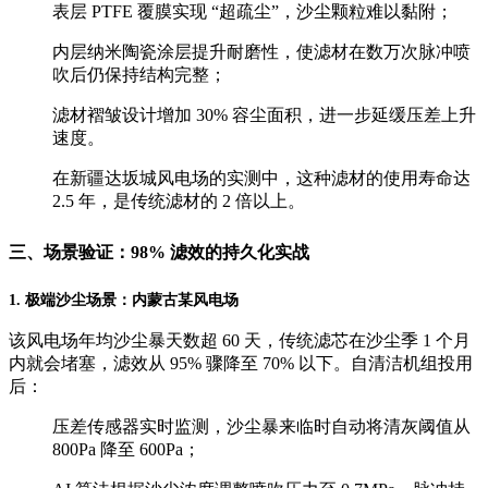
表层 PTFE 覆膜实现 “超疏尘”，沙尘颗粒难以黏附；
内层纳米陶瓷涂层提升耐磨性，使滤材在数万次脉冲喷
吹后仍保持结构完整；
滤材褶皱设计增加 30% 容尘面积，进一步延缓压差上升
速度。
在新疆达坂城风电场的实测中，这种滤材的使用寿命达
2.5 年，是传统滤材的 2 倍以上。
三、场景验证：98% 滤效的持久化实战
1. 极端沙尘场景：内蒙古某风电场
该风电场年均沙尘暴天数超 60 天，传统滤芯在沙尘季 1 个月
内就会堵塞，滤效从 95% 骤降至 70% 以下。自清洁机组投用
后：
压差传感器实时监测，沙尘暴来临时自动将清灰阈值从
800Pa 降至 600Pa；