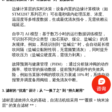
边缘计算层的实时决策：设备内置的边缘计算模块（如
STM32H7 系列芯片）可在毫秒级内处理压差、浓度、
温湿度等多维度数据，生成最优清灰指令，无需依赖云
端延迟。
自学习 AI 模型：基于数万小时的运行数据训练模型，
可识别不同沙尘类型（如石英砂、煤尘、盐碱尘）的清
灰规律。例如，系统识别到 “盐碱尘” 时，会自动延长喷
吹间隔（盐碱尘黏附性弱，无需频繁清灰），同时提升
喷吹压力（盐碱尘硬度高，需强力剥离）。
故障预测与健康管理（PHM）：通过分析脉冲阀的动作
频率、喷吹管的振动数据，提前预判易损件的失效风
险，例如当某脉冲阀的喷吹压力衰减 10% 时，系统自动
报警并调度备用阀组，避免清灰中断。
3. 滤材的 “抗造” 设计：从 “一换了之” 到 “持久耐用”
滤材是滤效持久化的基础，自清洁机组采用 **“覆膜 + 纳米涂
层” 的复合滤材 **：