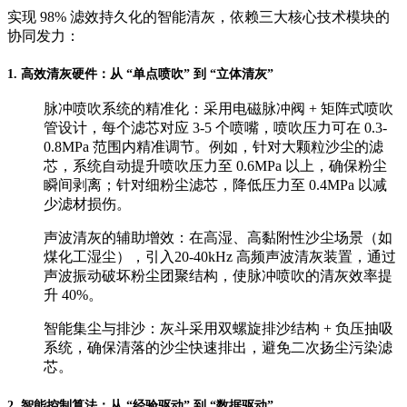
实现 98% 滤效持久化的智能清灰，依赖三大核心技术模块的
协同发力：
1. 高效清灰硬件：从 “单点喷吹” 到 “立体清灰”
脉冲喷吹系统的精准化：采用电磁脉冲阀 + 矩阵式喷吹
管设计，每个滤芯对应 3-5 个喷嘴，喷吹压力可在 0.3-
0.8MPa 范围内精准调节。例如，针对大颗粒沙尘的滤
芯，系统自动提升喷吹压力至 0.6MPa 以上，确保粉尘
瞬间剥离；针对细粉尘滤芯，降低压力至 0.4MPa 以减
少滤材损伤。
声波清灰的辅助增效：在高湿、高黏附性沙尘场景（如
煤化工湿尘），引入20-40kHz 高频声波清灰装置，通过
声波振动破坏粉尘团聚结构，使脉冲喷吹的清灰效率提
升 40%。
智能集尘与排沙：灰斗采用双螺旋排沙结构 + 负压抽吸
系统，确保清落的沙尘快速排出，避免二次扬尘污染滤
芯。
2. 智能控制算法：从 “经验驱动” 到 “数据驱动”