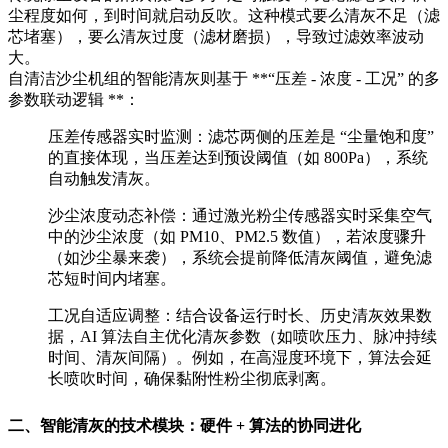
尘程度如何，到时间就启动反吹。这种模式要么清灰不足（滤
芯堵塞），要么清灰过度（滤材磨损），导致过滤效率波动
大。
自清洁沙尘机组的智能清灰则基于 **“压差 - 浓度 - 工况” 的多
参数联动逻辑 **：
压差传感器实时监测：滤芯两侧的压差是 “尘量饱和度”
的直接体现，当压差达到预设阈值（如 800Pa），系统
自动触发清灰。
沙尘浓度动态补偿：通过激光粉尘传感器实时采集空气
中的沙尘浓度（如 PM10、PM2.5 数值），若浓度骤升
（如沙尘暴来袭），系统会提前降低清灰阈值，避免滤
芯短时间内堵塞。
工况自适应调整：结合设备运行时长、历史清灰效果数
据，AI 算法自主优化清灰参数（如喷吹压力、脉冲持续
时间、清灰间隔）。例如，在高湿度环境下，算法会延
长喷吹时间，确保黏附性粉尘彻底剥离。
二、智能清灰的技术模块：硬件 + 算法的协同进化