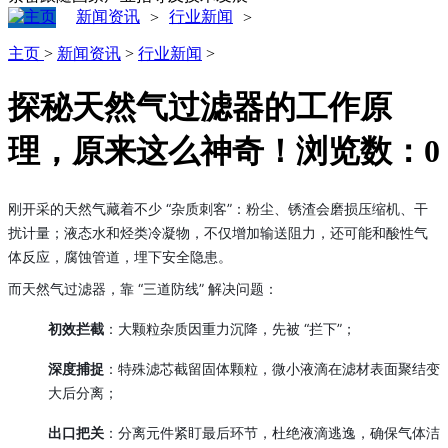
新闻资讯
行业新闻
>
>
主页
>
新闻资讯
>
行业新闻
>
探秘天然气过滤器的工作原
理，原来这么神奇！
浏览数：
0
刚开采的天然气藏着不少 “杂质刺客”：粉尘、锈渣会磨损压缩机、干
扰计量；液态水和烃类冷凝物，不仅增加输送阻力，还可能和酸性气
体反应，腐蚀管道，埋下安全隐患。
而天然气过滤器，靠 “三道防线” 解决问题：
初效拦截
：大颗粒杂质因重力沉降，先被 “拦下”；
深度捕捉
：特殊滤芯截留固体颗粒，微小液滴在滤材表面聚结变
大后分离；
出口把关
：分离元件紧盯最后环节，杜绝液滴逃逸，确保气体洁